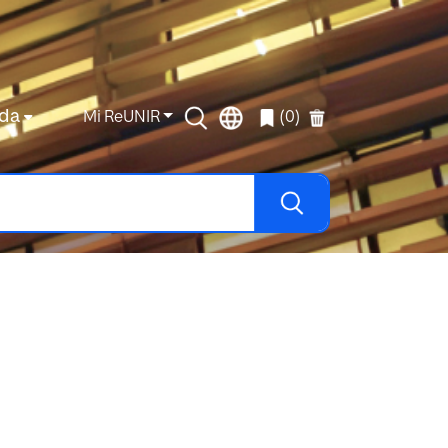
da
Mi ReUNIR
(0)