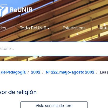
des
Todo ReUNIR
Estadísticas
Ayu
a de Pedagogía
2002
Nº 222, mayo-agosto 2002
Las 
or de religión
Vista sencilla de ítem