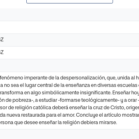
3Z
3Z
el fenómeno imperante de la despersonalización, que, unida al 
ya no sea el lugar central de la enseñanza en diversas escuelas
e transforma en algo simbólicamente insignificante. Enseñar hoy
ón de pobreza-, a estudiar -formarse teológicamente- y a orar
sor de religión católica deberá enseñar la cruz de Cristo, orige
da nueva restaurada para el amor. Concluye el artículo most
ersona que desee enseñar la religión debiera mirarse.