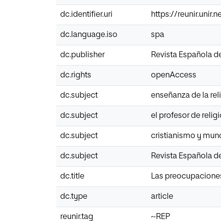
dc.identifier.uri
https://reunir.unir
dc.language.iso
spa
dc.publisher
Revista Española 
dc.rights
openAccess
dc.subject
enseñanza de la rel
dc.subject
el profesor de relig
dc.subject
cristianismo y mu
dc.subject
Revista Española 
dc.title
Las preocupaciones 
dc.type
article
reunir.tag
~REP