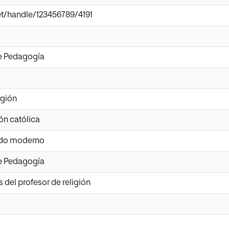
.net/handle/123456789/4191
de Pedagogía
igión
ión católica
ndo moderno
de Pedagogía
del profesor de religión