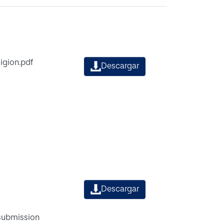
igion.pdf
Descargar
Descargar
 submission