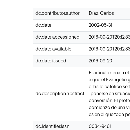
dc.contributor.author
Díaz, Carlos
dc.date
2002-05-31
dc.date.accessioned
2016-09-20T20:12:3
dc.date.available
2016-09-20T20:12:3
dc.date.issued
2016-09-20
El artículo señala 
a que el Evangelio 
ellas lo católico s
dc.description.abstract
-ponerse en situaci
conversión. El profe
comienzo de una vi
es en el que toda p
dc.identifier.issn
0034-9461