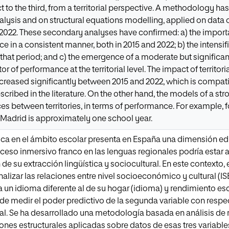
ct to the third, from a territorial perspective. A methodology 
alysis and on structural equations modelling, applied on data o
2022. These secondary analyses have confirmed: a) the importa
 in a consistent manner, both in 2015 and 2022; b) the intensi
n that period; and c) the emergence of a moderate but significa
or of performance at the territorial level. The impact of territor
reased significantly between 2015 and 2022, which is compatib
described in the literature. On the other hand, the models of a s
ces between territories, in terms of performance. For example, f
Madrid is approximately one school year.
tica en el ámbito escolar presenta en España una dimensión edu
ceso inmersivo franco en las lenguas regionales podría estar 
de su extracción lingüística y sociocultural. En este contexto,
analizar las relaciones entre nivel socioeconómico y cultural (
a un idioma diferente al de su hogar (idioma) y rendimiento esc
ende medir el poder predictivo de la segunda variable con respe
ial. Se ha desarrollado una metodología basada en análisis de r
es estructurales aplicadas sobre datos de esas tres variables