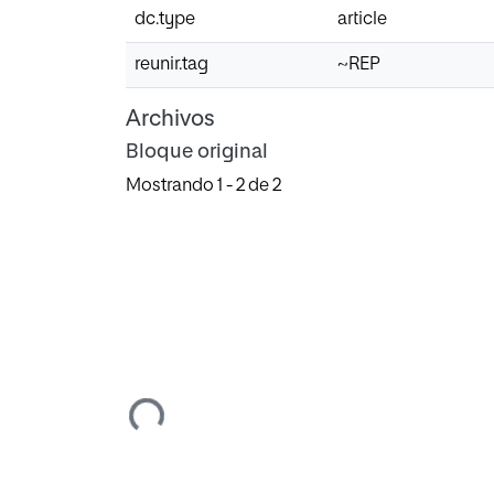
dc.type
article
reunir.tag
~REP
Archivos
Bloque original
Mostrando
1 - 2 de 2
Cargando...