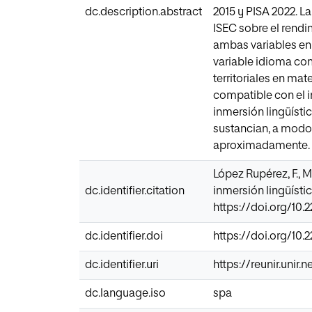
dc.description.abstract
2015 y PISA 2022. L
ISEC sobre el rendi
ambas variables en 
variable idioma com
territoriales en ma
compatible con el in
inmersión lingüístic
sustancian, a modo 
aproximadamente.
López Rupérez, F., 
dc.identifier.citation
inmersión lingüísti
https://doi.org/10.
dc.identifier.doi
https://doi.org/10.
dc.identifier.uri
https://reunir.unir
dc.language.iso
spa