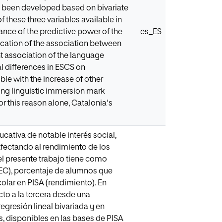
has been developed based on bivariate
f these three variables available in
nce of the predictive power of the
es_ES
fication of the association between
nt association of the language
ial differences in ESCS on
le with the increase of other
trong linguistic immersion mark
or this reason alone, Catalonia's
cativa de notable interés social,
afectando al rendimiento de los
 el presente trabajo tiene como
ISEC), porcentaje de alumnos que
olar en PISA (rendimiento). En
cto a la tercera desde una
egresión lineal bivariada y en
, disponibles en las bases de PISA