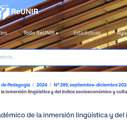
des
Todo ReUNIR
Estadísticas
Ayu
a de Pedagogía
2024
Nº 289, septiembre-diciembre 202
a inmersión lingüística y del índice socioeconómico y cultu
démico de la inmersión lingüística y de