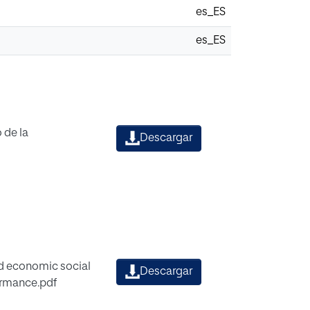
es_ES
es_ES
 de la
Descargar
nd economic social
Descargar
ormance.pdf