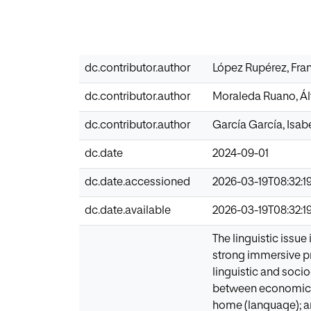
dc.contributor.author
López Rupérez, Fra
dc.contributor.author
Moraleda Ruano, Ál
dc.contributor.author
García García, Isab
dc.date
2024-09-01
dc.date.accessioned
2026-03-19T08:32:1
dc.date.available
2026-03-19T08:32:1
The linguistic issue
strong immersive pr
linguistic and socio
between economic, s
home (language); a