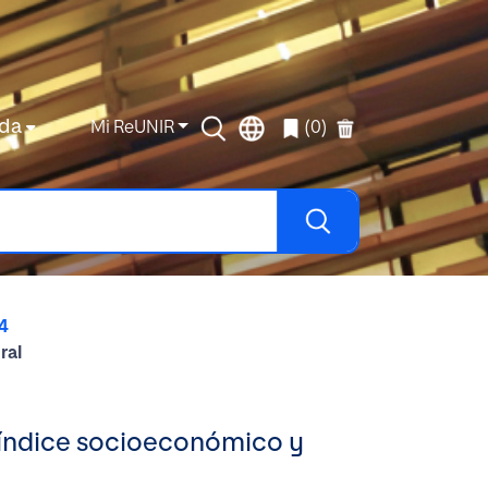
da
Mi ReUNIR
(0)
4
ral
l índice socioeconómico y