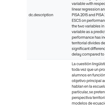
variable with respe
linear regression an
dc.description
PISA 2015 and PISA 
ESCS on performance
the two variables i
variable as a predict
performance has inc
territorial divides 
significant differen
delay compared to 
La cuestión lingüís
toda vez que un pro
alumnos en función 
objetivo principal 
hablan en la escuel
particular, se pret
perspectiva territor
modelos de ecuacion