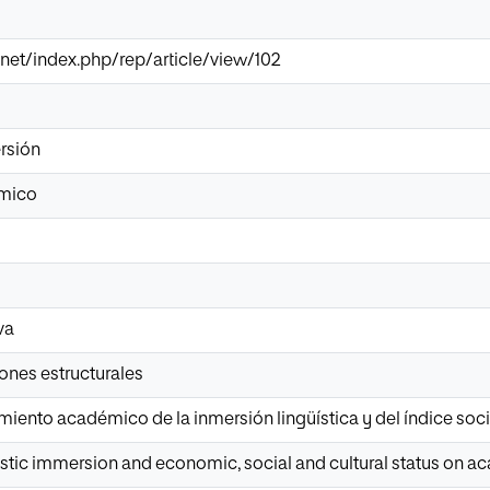
ir.net/index.php/rep/article/view/102
rsión
émico
va
nes estructurales
miento académico de la inmersión lingüística y del índice so
uistic immersion and economic, social and cultural status on