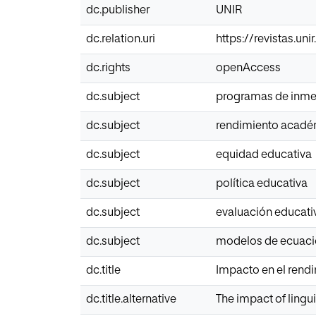
dc.publisher
UNIR
dc.relation.uri
https://revistas.un
dc.rights
openAccess
dc.subject
programas de inme
dc.subject
rendimiento acad
dc.subject
equidad educativa
dc.subject
política educativa
dc.subject
evaluación educati
dc.subject
modelos de ecuacio
dc.title
Impacto en el rendi
dc.title.alternative
The impact of ling