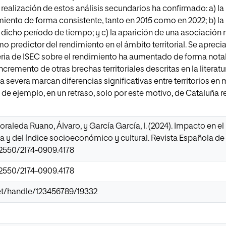
a realización de estos análisis secundarios ha confirmado: a) l
miento de forma consistente, tanto en 2015 como en 2022; b) la 
dicho período de tiempo; y c) la aparición de una asociación m
o predictor del rendimiento en el ámbito territorial. Se apreci
teria de ISEC sobre el rendimiento ha aumentado de forma notabl
cremento de otras brechas territoriales descritas en la literatu
a severa marcan diferencias significativas entre territorios en
de ejemplo, en un retraso, solo por este motivo, de Cataluña 
Moraleda Ruano, Álvaro, y García García, I. (2024). Impacto en 
ca y del índice socioeconómico y cultural. Revista Española de
22550/2174-0909.4178
22550/2174-0909.4178
.net/handle/123456789/19332