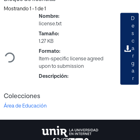
Mostrando
1 - 1 de 1
Nombre:
D
license.txt
e
s
Tamaño:
Cargando...
c
1.27 KB
a
Formato:
r
Item-specific license agreed
g
upon to submission
a
Descripción:
r
Colecciones
Área de Educación