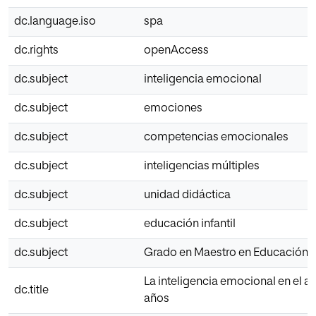
dc.language.iso
spa
dc.rights
openAccess
dc.subject
inteligencia emocional
dc.subject
emociones
dc.subject
competencias emocionales
dc.subject
inteligencias múltiples
dc.subject
unidad didáctica
dc.subject
educación infantil
dc.subject
Grado en Maestro en Educación In
La inteligencia emocional en el au
dc.title
años