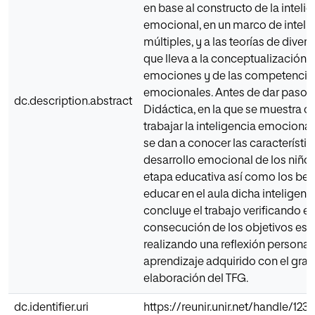
en base al constructo de la inteli
emocional, en un marco de inteli
múltiples, y a las teorías de diver
que lleva a la conceptualización d
emociones y de las competencia
emocionales. Antes de dar paso a
dc.description.abstract
Didáctica, en la que se muestra 
trabajar la inteligencia emocional 
se dan a conocer las característic
desarrollo emocional de los niños
etapa educativa así como los ben
educar en el aula dicha inteligenci
concluye el trabajo verificando e
consecución de los objetivos est
realizando una reflexión personal 
aprendizaje adquirido con el grad
elaboración del TFG.
dc.identifier.uri
https://reunir.unir.net/handle/12