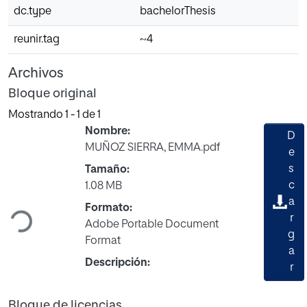
dc.type
bachelorThesis
reunir.tag
~4
Archivos
Bloque original
Mostrando
1 - 1 de 1
Nombre:
D
MUÑOZ SIERRA, EMMA.pdf
e
s
Tamaño:
Cargando...
c
1.08 MB
a
Formato:
r
Adobe Portable Document
g
Format
a
Descripción:
r
Bloque de licencias