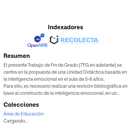
Indexadores
Resumen
El presente Trabajo de Fin de Grado (TFG en adelante) se
centra en la propuesta de una Unidad Didáctica basada en
la inteligencia emocional en el aula de 5-6 años.
Para ello, es necesario realizar una revisión bibliográfica en
base al constructo de la inteligencia emocional, en un
marco de inteligencias múltiples, y a las teorías de
Colecciones
diversos autores que lleva a la conceptualización de las
Área de Educación
emociones y de las competencias emocionales. Antes de
Cargando...
dar paso a la Unidad Didáctica, en la que se muestra cómo
trabajar la inteligencia emocional en el aula, se dan a