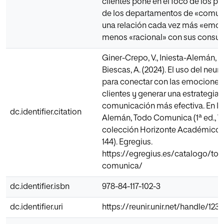
clientes pone en el foco de los pr
de los departamentos de «comun
una relación cada vez más «emoc
menos «racional» con sus consu
Giner-Crepo, V., Iniesta-Alemán, I.
Biescas, A. (2024). El uso del neu
para conectar con las emociones 
clientes y generar una estrategia 
comunicación más efectiva. En I. I
dc.identifier.citation
Alemán, Todo Comunica (1ª ed., Vol
colección Horizonte Académico, 
144). Egregius.
https://egregius.es/catalogo/tod
comunica/
dc.identifier.isbn
978-84-117-102-3
dc.identifier.uri
https://reunir.unir.net/handle/12