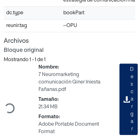
estrategia de comunicación más 
dc.type
bookPart
reunir.tag
~OPU
Archivos
Bloque original
Mostrando
1 - 1 de 1
Nombre:
D
7 Neuromarketing
e
comunicación Giner Iniesta
s
Fañanas.pdf
c
Cargando...
a
Tamaño:
r
21.34 MB
g
Formato:
a
Adobe Portable Document
r
Format