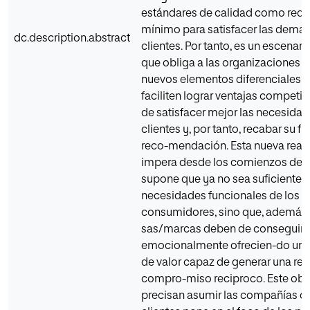
estándares de calidad como requ
mínimo para satisfacer las dema
dc.description.abstract
clientes. Por tanto, es un escenar
que obliga a las organizaciones a
nuevos elementos diferenciales q
faciliten lograr ventajas competi
de satisfacer mejor las necesidad
clientes y, por tanto, recabar su fi
reco-mendación. Esta nueva real
impera desde los comienzos del 
supone que ya no sea suficiente sa
necesidades funcionales de los
consumidores, sino que, además,
sas/marcas deben de conseguir v
emocionalmente ofrecien-do una
de valor capaz de generar una rel
compro-miso reciproco. Este obj
precisan asumir las compañías c