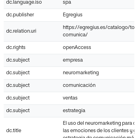
dc.language.iso
spa
dc.publisher
Egregius
https://egregius.es/catalogo/tod
dc.relation.uri
comunica/
dc.rights
openAccess
dc.subject
empresa
dc.subject
neuromarketing
dc.subject
comunicación
dc.subject
ventas
dc.subject
estrategia
El uso del neuromarketing para c
dc.title
las emociones de los clientes y g