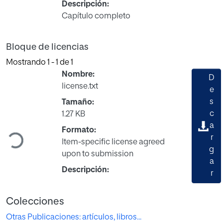
Descripción:
Capítulo completo
Bloque de licencias
Mostrando
1 - 1 de 1
Nombre:
D
license.txt
e
s
Tamaño:
c
1.27 KB
Cargando...
a
Formato:
r
Item-specific license agreed
g
upon to submission
a
Descripción:
r
Colecciones
Otras Publicaciones: artículos, libros...