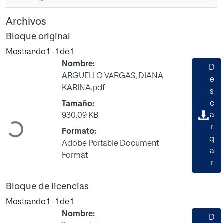
Archivos
Bloque original
Mostrando
1 - 1 de 1
Nombre:
D
ARGUELLO VARGAS, DIANA
e
KARINA.pdf
s
c
Tamaño:
a
930.09 KB
Cargando...
r
Formato:
g
Adobe Portable Document
a
Format
r
Bloque de licencias
Mostrando
1 - 1 de 1
Nombre:
D