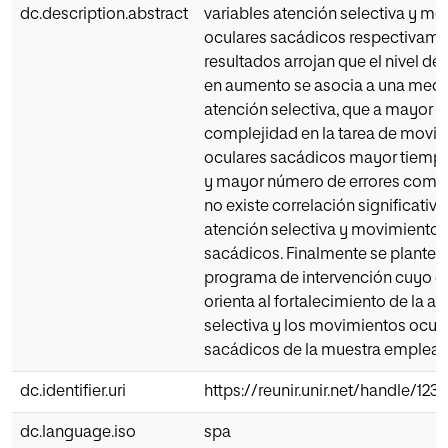
dc.description.abstract
variables atención selectiva y m
oculares sacádicos respectivame
resultados arrojan que el nivel de
en aumento se asocia a una med
atención selectiva, que a mayor n
complejidad en la tarea de movi
oculares sacádicos mayor tiem
y mayor número de errores comet
no existe correlación significativa
atención selectiva y movimientos
sacádicos. Finalmente se plantea
programa de intervención cuyo ob
orienta al fortalecimiento de la a
selectiva y los movimientos ocul
sacádicos de la muestra emplead
dc.identifier.uri
https://reunir.unir.net/handle/12
dc.language.iso
spa