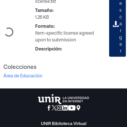
license.txt
e
s
Tamaño:
c
1.26 KB
a
Formato:
Cargando...
r
Item-specific license agreed
g
upon to submission
a
Descripción:
r
Colecciones
Área de Educación
UNIR Biblioteca Virtual