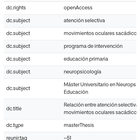
dc.rights
openAccess
dc.subject
atención selectiva
dc.subject
movimientos oculares sacádicos
dc.subject
programa de intervención
dc.subject
educación primaria
dc.subject
neuropsicología
Máster Universitario en Neuropsic
dc.subject
Educación
Relación entre atención selectiva 
dc.title
movimientos oculares sacádicos
dc.type
masterThesis
reunir.tag
~51