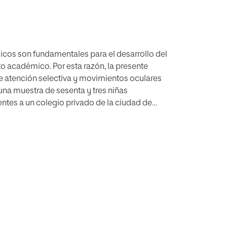
icos son fundamentales para el desarrollo del
o académico. Por esta razón, la presente
tre atención selectiva y movimientos oculares
na muestra de sesenta y tres niñas
entes a un colegio privado de la ciudad de
a prueba K-D para analizar las variables
spectivamente. Los resultados arrojan que el
 mayor en atención selectiva, que a mayor
ares sacádicos mayor tiempo empleado y
lación significativa entre atención selectiva
ea un programa de intervención cuyo objetivo
 los movimientos oculares sacádicos de la