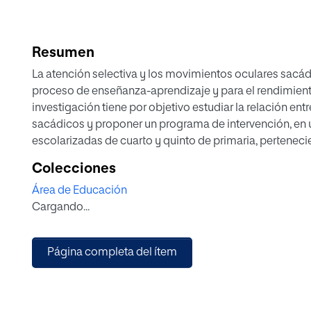
Resumen
La atención selectiva y los movimientos oculares sacád
proceso de enseñanza-aprendizaje y para el rendimient
investigación tiene por objetivo estudiar la relación en
sacádicos y proponer un programa de intervención, en u
escolarizadas de cuarto y quinto de primaria, perteneci
Bucaramanga y a las que se les administró el test d2 y l
Colecciones
atención selectiva y movimientos oculares sacádicos re
Área de Educación
nivel de escolaridad en aumento se asocia a una media
Cargando...
nivel de complejidad en la tarea de movimientos ocul
mayor número de errores cometidos y que no existe corre
y movimientos oculares sacádicos. Finalmente se plant
Página completa del ítem
se orienta al fortalecimiento de la atención selectiva y
muestra empleada.