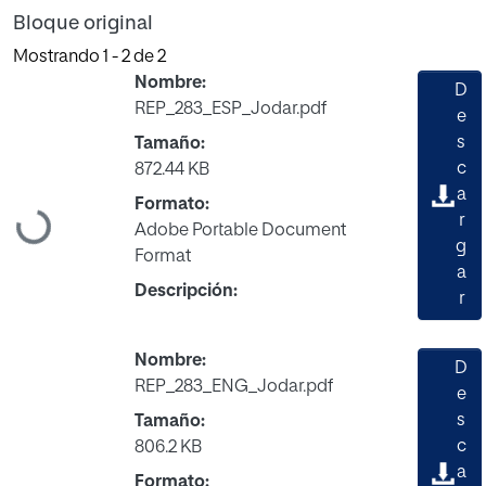
Bloque original
Mostrando
1 - 2 de 2
Nombre:
D
REP_283_ESP_Jodar.pdf
e
s
Tamaño:
c
872.44 KB
a
Formato:
Cargando...
r
Adobe Portable Document
g
Format
a
Descripción:
r
Nombre:
D
REP_283_ENG_Jodar.pdf
e
s
Tamaño:
c
806.2 KB
a
Formato: