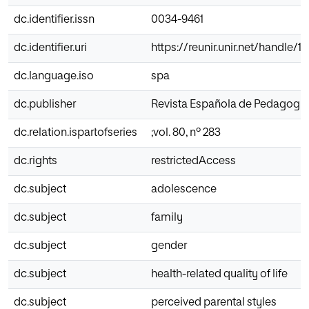
dc.identifier.issn
0034-9461
dc.identifier.uri
https://reunir.unir.net/handle/
dc.language.iso
spa
dc.publisher
Revista Española de Pedagogía
dc.relation.ispartofseries
;vol. 80, nº 283
dc.rights
restrictedAccess
dc.subject
adolescence
dc.subject
family
dc.subject
gender
dc.subject
health-related quality of life
dc.subject
perceived parental styles