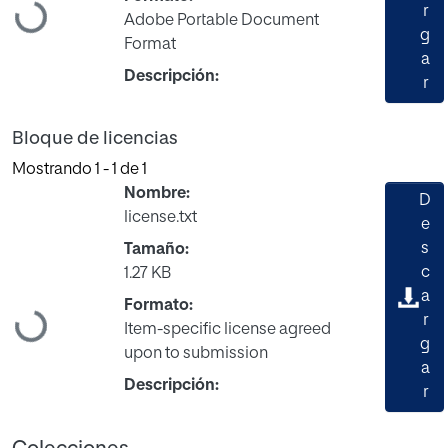
Cargando...
r
Adobe Portable Document
g
Format
a
Descripción:
r
Bloque de licencias
Mostrando
1 - 1 de 1
Nombre:
D
license.txt
e
s
Tamaño:
c
1.27 KB
a
Formato:
Cargando...
r
Item-specific license agreed
g
upon to submission
a
Descripción:
r