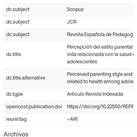
dc.subject
Scopus
dc.subject
JCR
dc.subject
Revista Española de Pedagogía
Percepción del estilo parental y
dc.title
vida relacionada con la salud e
adolescentes
Perceived parenting style and qua
dc.title.alternative
related to health among adoles
dc.type
Articulo Revista Indexada
opencost.publication.doi
https://doi.org/10.22550/REP8
reunir.tag
~ARI
Archivos