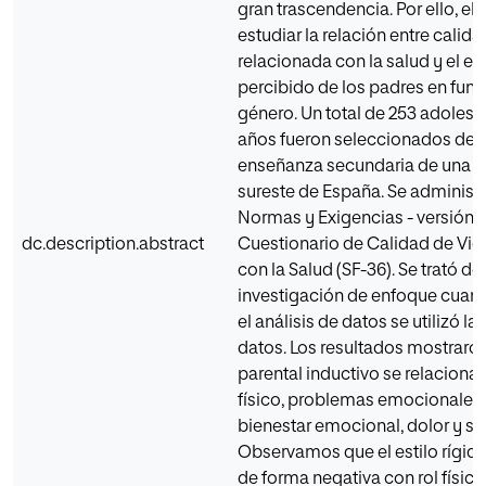
gran trascendencia. Por ello, el 
estudiar la relación entre calida
relacionada con la salud y el es
percibido de los padres en func
género. Un total de 253 adolesce
años fueron seleccionados de 
enseñanza secundaria de una r
sureste de España. Se administr
Normas y Exigencias - versión (
dc.description.abstract
Cuestionario de Calidad de Vid
con la Salud (SF-36). Se trató de
investigación de enfoque cuanti
el análisis de datos se utilizó la
datos. Los resultados mostraron 
parental inductivo se relaciona c
físico, problemas emocionales, 
bienestar emocional, dolor y sa
Observamos que el estilo rígido
de forma negativa con rol físico,