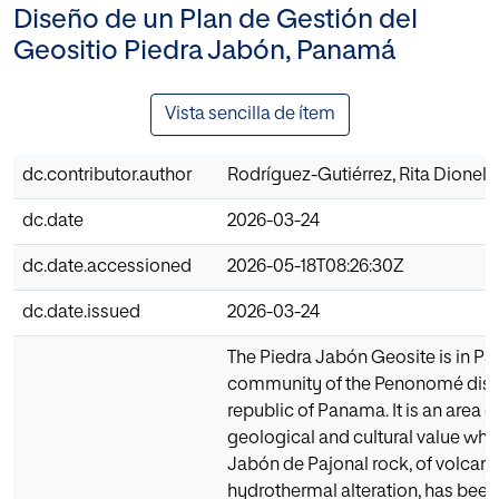
Diseño de un Plan de Gestión del
Geositio Piedra Jabón, Panamá
Vista sencilla de ítem
dc.contributor.author
Rodríguez-Gutiérrez, Rita Dionela
dc.date
2026-03-24
dc.date.accessioned
2026-05-18T08:26:30Z
dc.date.issued
2026-03-24
The Piedra Jabón Geosite is in Paj
community of the Penonomé distri
republic of Panama. It is an area o
geological and cultural value whe
Jabón de Pajonal rock, of volcani
hydrothermal alteration, has been