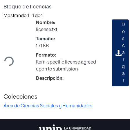
Bloque de licencias
Mostrando
1 - 1 de 1
Nombre:
D
license.txt
e
s
Tamaño:
Cargando...
c
1.71 KB
a
Formato:
r
Item-specific license agreed
g
upon to submission
a
Descripción:
r
Colecciones
Área de Ciencias Sociales y Humanidades