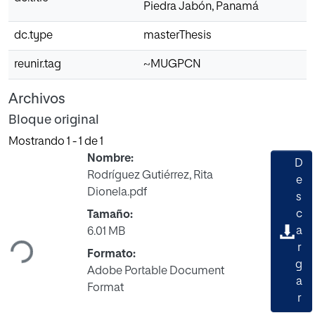
Piedra Jabón, Panamá
dc.type
masterThesis
reunir.tag
~MUGPCN
Archivos
Bloque original
Mostrando
1 - 1 de 1
Nombre:
D
Rodríguez Gutiérrez, Rita
e
Dionela.pdf
s
Cargando...
c
Tamaño:
a
6.01 MB
r
Formato:
g
Adobe Portable Document
a
Format
r