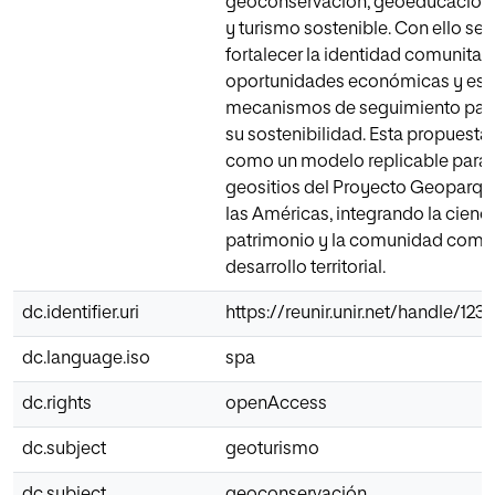
geoconservación, geoeducación
y turismo sostenible. Con ello se
fortalecer la identidad comunitari
oportunidades económicas y est
mecanismos de seguimiento para
su sostenibilidad. Esta propuesta
como un modelo replicable para 
geositios del Proyecto Geoparqu
las Américas, integrando la ciencia
patrimonio y la comunidad como 
desarrollo territorial.
dc.identifier.uri
https://reunir.unir.net/handle/12
dc.language.iso
spa
dc.rights
openAccess
dc.subject
geoturismo