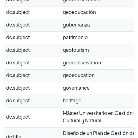
dc.subject
geoconservación
dc.subject
geoeducación
dc.subject
gobernanza
dc.subject
patrimonio
dc.subject
geotourism
dc.subject
geoconservation
dc.subject
geoeducation
dc.subject
governance
dc.subject
heritage
Máster Universitario en Gestión d
dc.subject
Cultural y Natural
Diseño de un Plan de Gestión del
dc.title