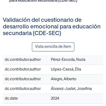
para educación secundaria (CDE-SEC)
Validación del cuestionario de
desarrollo emocional para educación
secundaria (CDE-SEC)
Vista sencilla de ítem
dc.contributor.author
Pérez-Escoda, Nuria
dc.contributor.author
López-Cassà, Èlia
dc.contributor.author
Alegre, Alberto
dc.contributor.author
Álvarez-Justel, Josefina
dc.date
2024