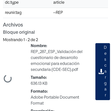
dc.type
article
reunir.tag
~REP
Archivos
Bloque original
Mostrando
1 - 2 de 2
Nombre:
D
REP_287_ESP_Validación del
e
cuestionario de desarrollo
s
emocional para educación
c
secundaria (CDE-SEC).pdf
a
ando...
r
Tamaño:
g
636.13 KB
a
Formato:
r
Adobe Portable Document
Format