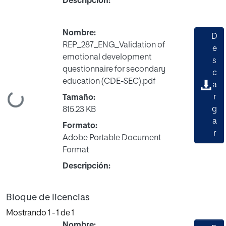
Descripción:
Nombre:
D
REP_287_ENG_Validation of
e
emotional development
s
questionnaire for secondary
c
education (CDE-SEC).pdf
a
ando...
r
Tamaño:
g
815.23 KB
a
Formato:
r
Adobe Portable Document
Format
Descripción:
Bloque de licencias
Mostrando
1 - 1 de 1
Nombre: