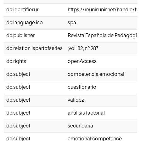
dc.identifier.uri
https://reunir.unir.net/handle/1
dc.language.iso
spa
dc.publisher
Revista Española de Pedagogía
dc.relation.ispartofseries
;vol. 82, nº 287
dc.rights
openAccess
dc.subject
competencia emocional
dc.subject
cuestionario
dc.subject
validez
dc.subject
análisis factorial
dc.subject
secundaria
dc.subject
emotional competence