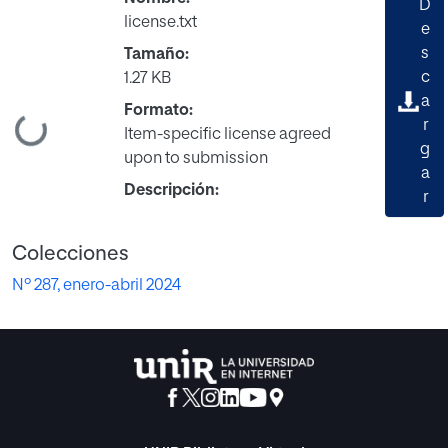
D
license.txt
e
s
Tamaño:
c
1.27 KB
a
Formato:
ando...
r
Item-specific license agreed
g
upon to submission
a
Descripción:
r
Colecciones
Nº 287, enero-abril 2024