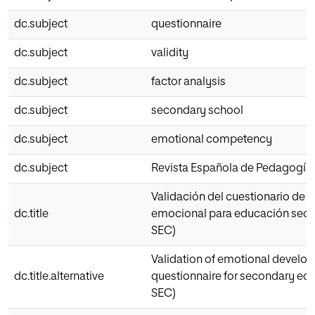
dc.subject
questionnaire
dc.subject
validity
dc.subject
factor analysis
dc.subject
secondary school
dc.subject
emotional competency
dc.subject
Revista Española de Pedagogía
Validación del cuestionario de d
dc.title
emocional para educación secu
SEC)
Validation of emotional develo
dc.title.alternative
questionnaire for secondary ed
SEC)