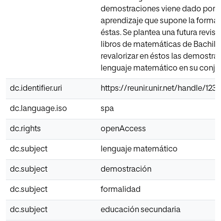
demostraciones viene dado por e
aprendizaje que supone la formal
éstas. Se plantea una futura revisi
libros de matemáticas de Bachill
revalorizar en éstos las demostrac
lenguaje matemático en su conju
dc.identifier.uri
https://reunir.unir.net/handle/12
dc.language.iso
spa
dc.rights
openAccess
dc.subject
lenguaje matemático
dc.subject
demostración
dc.subject
formalidad
dc.subject
educación secundaria