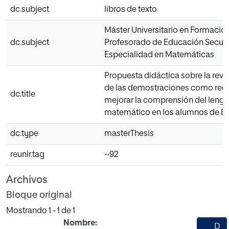
dc.subject
libros de texto
Máster Universitario en Formació
dc.subject
Profesorado de Educación Secun
Especialidad en Matemáticas
Propuesta didáctica sobre la reva
de las demostraciones como rec
dc.title
mejorar la comprensión del lengu
matemático en los alumnos de Bac
dc.type
masterThesis
reunir.tag
~92
Archivos
Bloque original
Mostrando
1 - 1 de 1
Nombre:
D