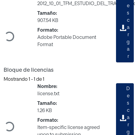
2012_10_01_TFM_ESTUDIO_DEL_TRABAJO.p
e
s
Tamaño:
c
907.54 KB
Cargando...
a
Formato:
r
Adobe Portable Document
g
Format
a
r
Bloque de licencias
Mostrando
1 - 1 de 1
Nombre:
D
license.txt
e
s
Tamaño:
c
1.26 KB
Cargando...
a
Formato:
r
Item-specific license agreed
g