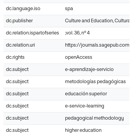
dc.language.iso
spa
dc.publisher
Culture and Education, Cultura
dc.relation.ispartofseries
;vol. 36, nº 4
dc.relation.uri
https://journals.sagepub.com/d
dc.rights
openAccess
dc.subject
e-aprendizaje-servicio
dc.subject
metodologías pedagógicas
dc.subject
educación superior
dc.subject
e-service-learning
dc.subject
pedagogical methodology
dc.subject
higher education