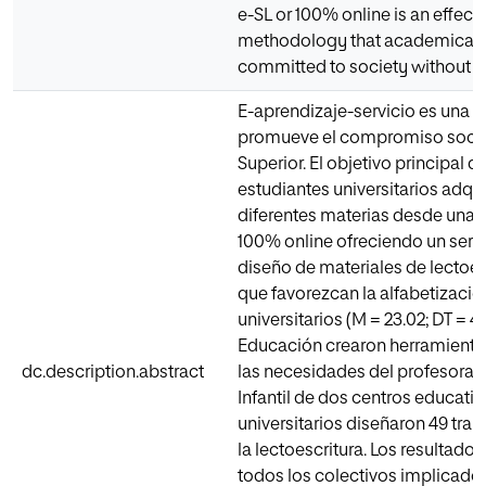
e-SL or 100% online is an effec
methodology that academically
committed to society without g
E-aprendizaje-servicio es una
promueve el compromiso social
Superior. El objetivo principal d
estudiantes universitarios adqu
diferentes materias desde una p
100% online ofreciendo un serv
diseño de materiales de lectoes
que favorezcan la alfabetización 
universitarios (M = 23.02; DT = 4
Educación crearon herramientas
dc.description.abstract
las necesidades del profesorad
Infantil de dos centros educativo
universitarios diseñaron 49 trab
la lectoescritura. Los resultados
todos los colectivos implicado