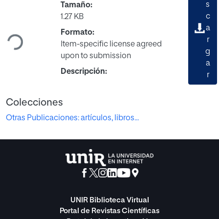
s
Tamaño:
Cargando...
c
1.27 KB
a
Formato:
r
Item-specific license agreed
g
upon to submission
a
Descripción:
r
Colecciones
Otras Publicaciones: artículos, libros...
UNIR Biblioteca Virtual
Portal de Revistas Científicas