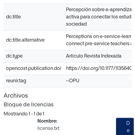
Percepción sobre e-aprendizaje
dc.title
activa para conectar los estudi
sociedad
Perceptions on e-service-learn
dc.title.alternative
connect pre-service teachers a
dc.type
Articulo Revista Indexada
opencost.publication.doi
https://doi.org/10.1177/1135640
reunir.tag
~OPU
Archivos
Bloque de licencias
Mostrando
1 - 1 de 1
Nombre:
D
license.txt
e