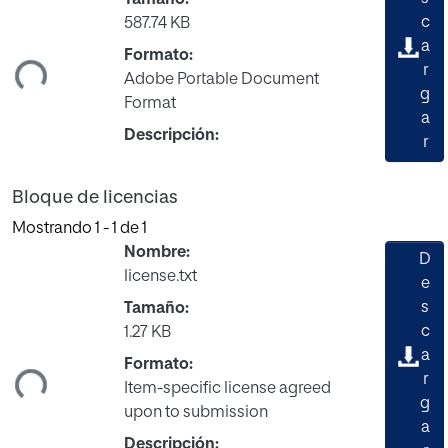
Tamaño:
Cargando...
c
587.74 KB
a
Formato:
r
Adobe Portable Document
g
Format
a
Descripción:
r
Bloque de licencias
Mostrando
1 - 1 de 1
Nombre:
D
license.txt
e
s
Tamaño:
Cargando...
c
1.27 KB
a
Formato:
r
Item-specific license agreed
g
upon to submission
a
Descripción: