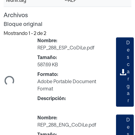
reunir.tag
~REP
Archivos
Bloque original
Mostrando
1 - 2 de 2
Nombre:
D
REP_288_ESP_CoDiLe.pdf
e
s
Tamaño:
Cargando...
c
587.69 KB
a
Formato:
r
Adobe Portable Document
g
Format
a
Descripción:
r
Nombre:
D
REP_288_ENG_CoDiLe.pdf
e
s