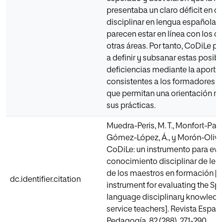
presentaba un claro déficit en 
disciplinar en lengua española. 
parecen estar en línea con los 
otras áreas. Por tanto, CoDiLe p
a definir y subsanar estas posib
deficiencias mediante la aporta
consistentes a los formadores 
que permitan una orientación m
sus prácticas.
Muedra-Peris, M. T., Monfort-Pañ
Gómez-López, Á., y Morón-Olivare
CoDiLe: un instrumento para eva
conocimiento disciplinar de le
de los maestros en formación [
dc.identifier.citation
instrument for evaluating the Sp
language disciplinary knowledg
service teachers]. Revista Españ
Pedagogía, 82 (288), 271-290.