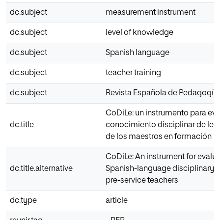
dc.subject
measurement instrument
dc.subject
level of knowledge
dc.subject
Spanish language
dc.subject
teacher training
dc.subject
Revista Española de Pedagogía
CoDiLe: un instrumento para eva
dc.title
conocimiento disciplinar de le
de los maestros en formación
CoDiLe: An instrument for evalua
dc.title.alternative
Spanish-language disciplinary 
pre-service teachers
dc.type
article