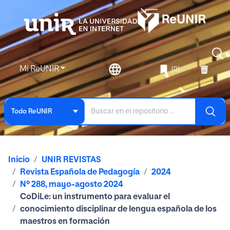
Mi ReUNIR
(0)
Todo ReUNIR
Inicio
UNIR REVISTAS
Revista Española de Pedagogía
2024
Nº 288, mayo-agosto 2024
CoDiLe: un instrumento para evaluar el
conocimiento disciplinar de lengua española de los
maestros en formación