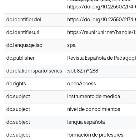
https://doi.org/10.22550/2174-
dc.identifier.doi
https://doi.org/10.22550/2174-
dc.identifier.uri
https://reunir.unir.net/handle/
dc.language.iso
spa
dc.publisher
Revista Española de Pedagogía
dc.relation.ispartofseries
;vol. 82, nº 288
dc.rights
openAccess
dc.subject
instrumento de medida
dc.subject
nivel de conocimientos
dc.subject
lengua española
dc.subject
formación de profesores