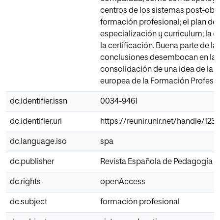
centros de los sistemas post-obli
formación profesional; el plan de 
especialización y curriculum; la e
la certificación. Buena parte de la
conclusiones desembocan en la
consolidación de una idea de la 
europea de la Formación Profesio
dc.identifier.issn
0034-9461
dc.identifier.uri
https://reunir.unir.net/handle/12
dc.language.iso
spa
dc.publisher
Revista Española de Pedagogía
dc.rights
openAccess
dc.subject
formación profesional