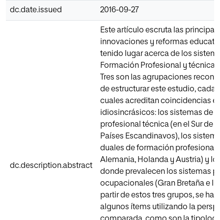
dc.date.issued
2016-09-27
Este artículo escruta las principal
innovaciones y reformas educati
tenido lugar acerca de los sistem
Formación Profesional y técnica 
Tres son las agrupaciones reconoc
de estructurar este estudio, cada 
cuales acreditan coincidencias e
idiosincrásicos: los sistemas de 
profesional técnica (en el Sur de 
Países Escandinavos), los sistem
duales de formación profesional 
Alemania, Holanda y Austria) y lo
dc.description.abstract
donde prevalecen los sistemas p
ocupacionales (Gran Bretaña e Irl
partir de estos tres grupos, se ha
algunos ítems utilizando la persp
comparada, como son la tipologí