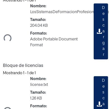
Mostrando
1 - 1 de 1
Nombre:
D
LosSistemasDeFormacionProfesionalEurope
e
s
Tamaño:
rgando...
c
204.04 KB
a
Formato:
r
Adobe Portable Document
g
Format
a
r
Bloque de licencias
Mostrando
1 - 1 de 1
Nombre:
D
license.txt
e
s
Tamaño:
rgando...
c
1.26 KB
a
Formato: