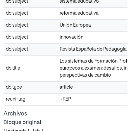
dc.subject
sistema educativo
dc.subject
reforma educativa
dc.subject
Unión Europea
dc.subject
innovación
dc.subject
Revista Española de Pedagogía
Los sistemas de Formación Profe
dc.title
europeos a examen: desafíos, in
perspectivas de cambio
dc.type
article
reunir.tag
~REP
Archivos
Bloque original