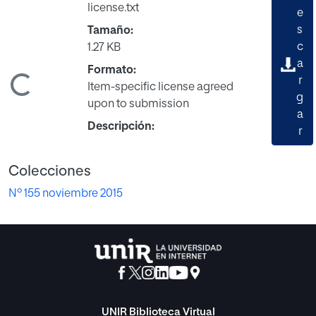
license.txt
e
s
Tamaño:
c
1.27 KB
a
Formato:
Cargando...
r
Item-specific license agreed
g
upon to submission
a
Descripción:
r
Colecciones
Nº 155 noviembre 2015
UNIR Biblioteca Virtual