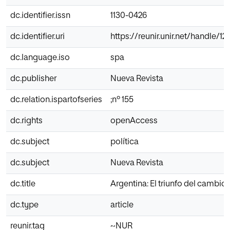
dc.identifier.issn
1130-0426
dc.identifier.uri
https://reunir.unir.net/handle/
dc.language.iso
spa
dc.publisher
Nueva Revista
dc.relation.ispartofseries
;nº 155
dc.rights
openAccess
dc.subject
política
dc.subject
Nueva Revista
dc.title
Argentina: El triunfo del cambio
dc.type
article
reunir.tag
~NUR