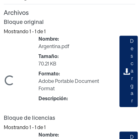
Archivos
Bloque original
Mostrando
1 - 1 de 1
Nombre:
D
Argentina.pdf
e
s
Tamaño:
c
70.21 KB
a
Formato:
Cargando...
r
Adobe Portable Document
g
Format
a
Descripción:
r
Bloque de licencias
Mostrando
1 - 1 de 1
Nombre:
D