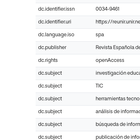
dc.identifier.issn
0034-9461
dc.identifier.uri
https://reunir.unir
dc.language.iso
spa
dc.publisher
Revista Española 
dc.rights
openAccess
dc.subject
investigación educ
dc.subject
TIC
dc.subject
herramientas tecno
dc.subject
análisis de informa
dc.subject
búsqueda de infor
dc.subject
publicación de inf