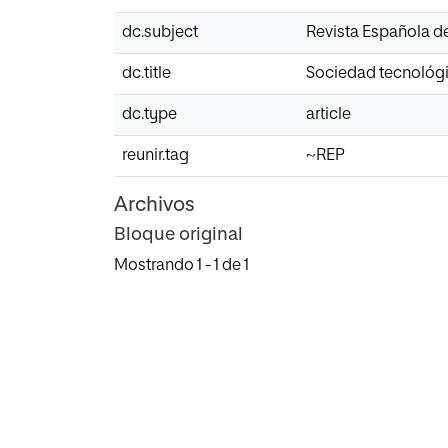
dc.subject
Revista Española 
dc.title
Sociedad tecnológi
dc.type
article
reunir.tag
~REP
Archivos
Bloque original
Mostrando
1 - 1 de 1
Cargando...