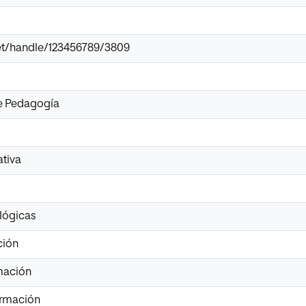
.net/handle/123456789/3809
de Pedagogía
ativa
lógicas
ción
mación
ormación