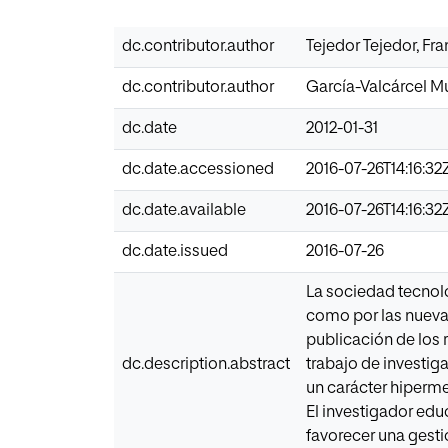
dc.contributor.author
Tejedor Tejedor, Fra
dc.contributor.author
García-Valcárcel M
dc.date
2012-01-31
dc.date.accessioned
2016-07-26T14:16:32
dc.date.available
2016-07-26T14:16:32
dc.date.issued
2016-07-26
La sociedad tecnoló
como por las nuevas
publicación de los 
dc.description.abstract
trabajo de investig
un carácter hipermed
El investigador educ
favorecer una gesti