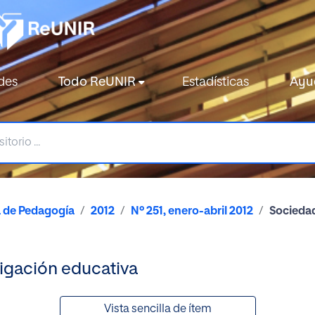
des
Todo ReUNIR
Estadísticas
Ayu
a de Pedagogía
2012
Nº 251, enero-abril 2012
Sociedad
tigación educativa
Vista sencilla de ítem