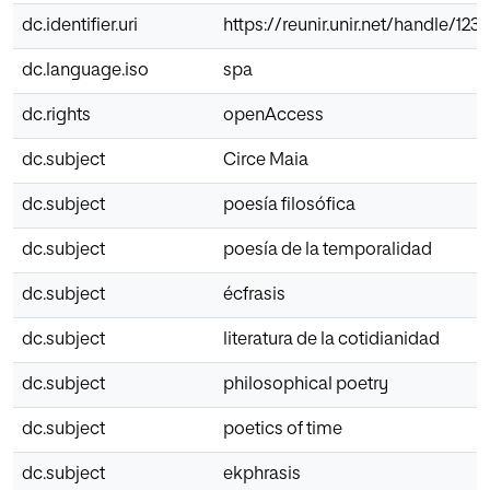
dc.identifier.uri
https://reunir.unir.net/handle/12
dc.language.iso
spa
dc.rights
openAccess
dc.subject
Circe Maia
dc.subject
poesía filosófica
dc.subject
poesía de la temporalidad
dc.subject
écfrasis
dc.subject
literatura de la cotidianidad
dc.subject
philosophical poetry
dc.subject
poetics of time
dc.subject
ekphrasis