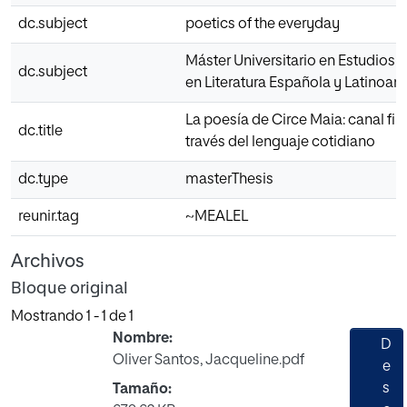
dc.subject
poetics of the everyday
Máster Universitario en Estudios
dc.subject
en Literatura Española y Latinoa
La poesía de Circe Maia: canal fil
dc.title
través del lenguaje cotidiano
dc.type
masterThesis
reunir.tag
~MEALEL
Archivos
Bloque original
Mostrando
1 - 1 de 1
Nombre:
D
Oliver Santos, Jacqueline.pdf
e
s
Tamaño: