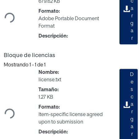
Cargando...
c
679.62 KB
a
Formato:
r
Adobe Portable Document
g
Format
a
Descripción:
r
Bloque de licencias
Mostrando
1 - 1 de 1
Nombre:
D
license.txt
e
s
Tamaño:
Cargando...
c
1.27 KB
a
Formato:
r
Item-specific license agreed
g
upon to submission
a
Descripción:
r