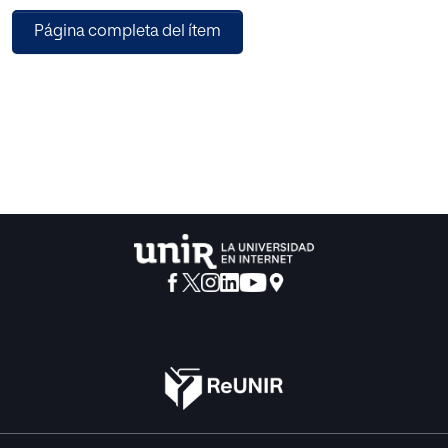
se contextualizan los diversos perfiles de su poética
Página completa del ítem
condicionados por la situación social y
cultural de su entorno, para ser posteriormente
relacionados con otros autores extranjeros.
Se concluye que la poesía de Circe Maia a partir de Voces
de agua adopta de forma uniforme
pero no por ello menos expresiva, un carácter
eminentemente filosófico, recurriendo al
diálogo y al pensamiento por imágenes como vehículo de
expresión artística.