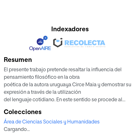
Indexadores
Resumen
El presente trabajo pretende resaltar la influencia del
pensamiento filosófico en la obra
poética de la autora uruguaya Circe Maia y demostrar su
expresión a través de la utilización
del lenguaje cotidiano. En este sentido se procede al
análisis de su producción literaria con el
Colecciones
fin de identificar y describir las relaciones que establece su
Área de Ciencias Sociales y Humanidades
poética con la temporalidad, las
Cargando...
imágenes y la expresión hacia el mundo exterior. Durante
el desarrollo de esta investigación