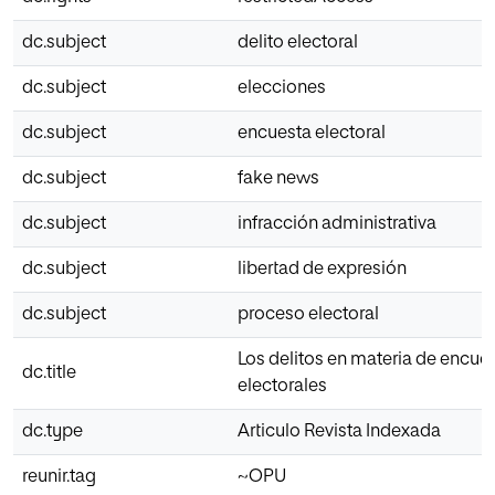
dc.subject
delito electoral
dc.subject
elecciones
dc.subject
encuesta electoral
dc.subject
fake news
dc.subject
infracción administrativa
dc.subject
libertad de expresión
dc.subject
proceso electoral
Los delitos en materia de encue
dc.title
electorales
dc.type
Articulo Revista Indexada
reunir.tag
~OPU