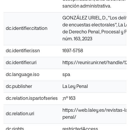
sanción administrativa.
GONZÁLEZ URIEL, D., "Los delito
de encuestas electorales", La Ley
dc.identifier.citation
de Derecho Penal, Procesal y Pen
núm. 163, 2023
dc.identifier.issn
1697-5758
dc.identifier.uri
https://reunir.unir.net/handle/
dc.language.iso
spa
dc.publisher
La Ley Penal
dc.relation.ispartofseries
;nº 163
https://web.laley.es/revistas-lal
dc.relation.uri
penal/
dc.rights
restrictedAccess