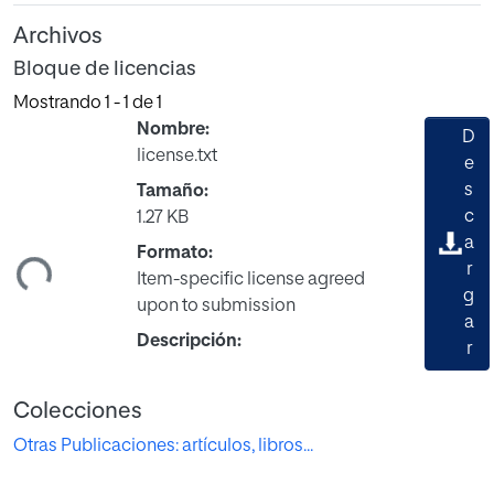
Archivos
Bloque de licencias
Mostrando
1 - 1 de 1
Nombre:
D
license.txt
e
s
Tamaño:
c
1.27 KB
gando...
a
Formato:
r
Item-specific license agreed
g
upon to submission
a
Descripción:
r
Colecciones
Otras Publicaciones: artículos, libros...