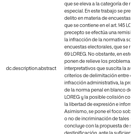
que se eleva a la categoría de 
especial. En este trabajo se pres
delito en materia de encuestas e
que se contiene en el art. 145 LO
precepto se efectúa una remisió
la infracción de la normativa sob
encuestas electorales, que se reg
69 LOREG. No obstante, en este 
ponen de relieve los problemas
dc.description.abstract
interpretativos que suscita la a
criterios de delimitación entre el 
infracción administrativa, la pro
de la norma penal en blanco del a
LOREG y la posible colisión con
la libertad de expresión e infor
Asimismo, se pone el foco sobr
o no de incriminación de tales 
concluye con la propuesta de s
destipificación, ante la suficienc