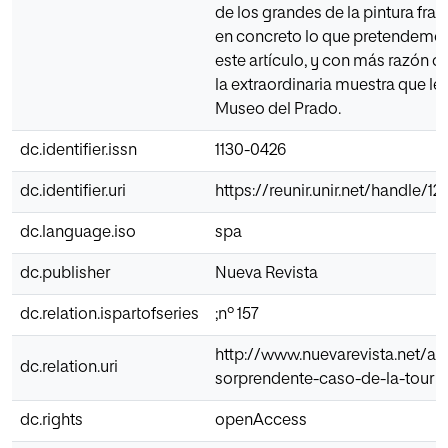
de los grandes de la pintura fra
en concreto lo que pretendemos
este artículo, y con más razón 
la extraordinaria muestra que le
Museo del Prado.
dc.identifier.issn
1130-0426
dc.identifier.uri
https://reunir.unir.net/handle/
dc.language.iso
spa
dc.publisher
Nueva Revista
dc.relation.ispartofseries
;nº 157
http://www.nuevarevista.net/art
dc.relation.uri
sorprendente-caso-de-la-tour
dc.rights
openAccess