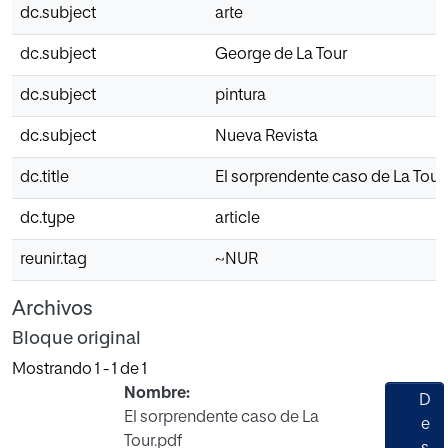
dc.subject
arte
dc.subject
George de La Tour
dc.subject
pintura
dc.subject
Nueva Revista
dc.title
El sorprendente caso de La Tour
dc.type
article
reunir.tag
~NUR
Archivos
Bloque original
Mostrando
1 - 1 de 1
Nombre:
D
El sorprendente caso de La
e
Tour.pdf