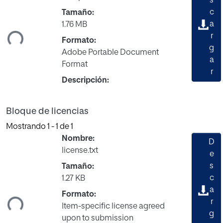
s
c
Tamaño:
ando...
a
1.76 MB
r
Formato:
g
Adobe Portable Document
a
Format
r
Descripción:
Bloque de licencias
Mostrando
1 - 1 de 1
Nombre:
D
license.txt
e
s
Tamaño:
c
1.27 KB
ando...
a
Formato:
r
Item-specific license agreed
g
upon to submission