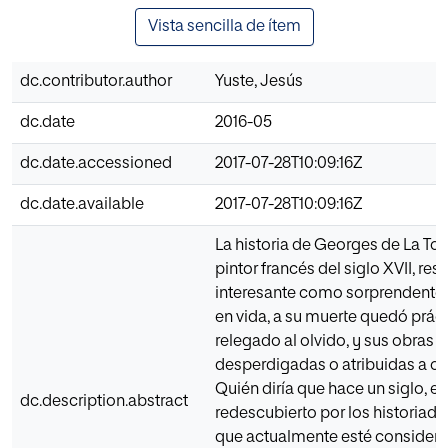
Vista sencilla de ítem
dc.contributor.author
Yuste, Jesús
dc.date
2016-05
dc.date.accessioned
2017-07-28T10:09:16Z
dc.date.available
2017-07-28T10:09:16Z
La historia de Georges de La Tour
pintor francés del siglo XVII, resu
interesante como sorprendente. T
en vida, a su muerte quedó prá
relegado al olvido, y sus obras e
desperdigadas o atribuidas a otr
Quién diría que hace un siglo, en 
dc.description.abstract
redescubierto por los historiador
que actualmente esté conside