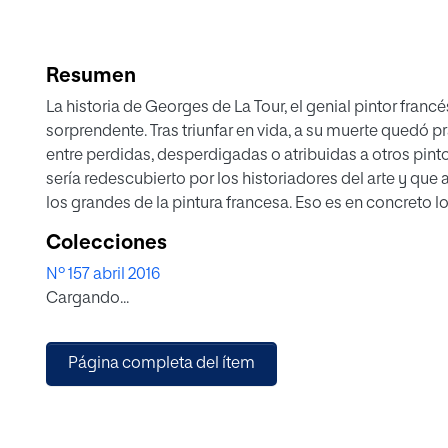
Resumen
La historia de Georges de La Tour, el genial pintor francé
sorprendente. Tras triunfar en vida, a su muerte quedó p
entre perdidas, desperdigadas o atribuidas a otros pintor
sería redescubierto por los historiadores del arte y q
los grandes de la pintura francesa. Eso es en concreto l
con más razón con motivo de la extraordinaria muestra 
Colecciones
Nº 157 abril 2016
Cargando...
Página completa del ítem