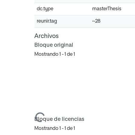
dc.type
masterThesis
reunir.tag
~28
Archivos
Bloque original
Mostrando
1 - 1 de 1
Cargando...
Bloque de licencias
Mostrando
1 - 1 de 1