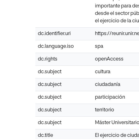
importante para desa
desde el sector púb
el ejercicio de la c
dc.identifier.uri
https://reunir.unir
dc.language.iso
spa
dc.rights
openAccess
dc.subject
cultura
dc.subject
ciudadanía
dc.subject
participación
dc.subject
territorio
dc.subject
Máster Universitari
dc.title
El ejercicio de ciud