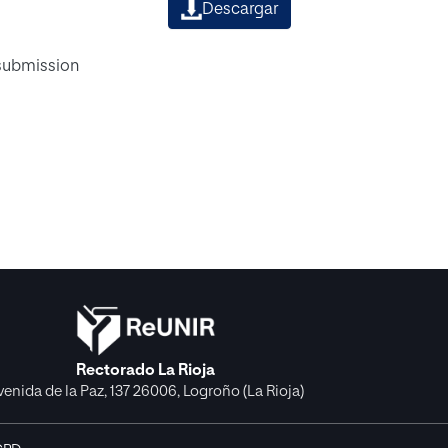
Descargar
 submission
Rectorado La Rioja
venida de la Paz, 137 26006, Logroño (La Rioja)