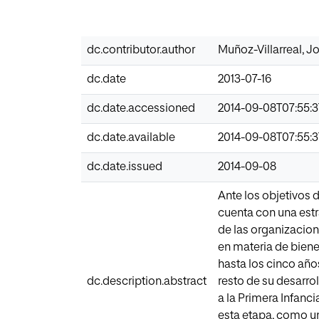
dc.contributor.author
Muñoz-Villarreal, 
dc.date
2013-07-16
dc.date.accessioned
2014-09-08T07:55:
dc.date.available
2014-09-08T07:55:
dc.date.issued
2014-09-08
Ante los objetivos 
cuenta con una estr
de las organizacion
en materia de bien
hasta los cinco año
dc.description.abstract
resto de su desarro
a la Primera Infanc
esta etapa, como u