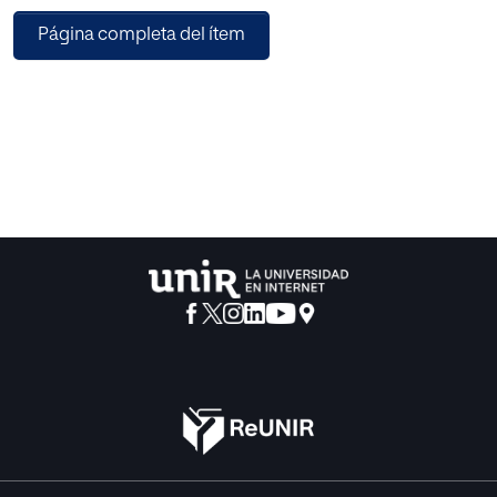
del ser humano, es fundamental para el resto de su
Página completa del ítem
desarrollo. Santiago de Cali es de los pocos municipios
que cuentan con un PAIPI (plan de atención integral a la
Primera Infancia) sin embargo lo contemplado en el, le
apuesta muy poco a la construcción de ciudadanía desde
esta etapa, como una política fundamental con acciones
concretas, quedando a merced de quienes la consideran
importante para desarrollarla desde sus respectivos
ámbitos. Esta investigación por lo tanto, le apuesta a
identificar desde el sector público y privado de este
municipio, acciones positivas que le apuesten a promover
una cultura hacia el ejercicio de la ciudadanía en niños y
niñas en el marco de esta política.