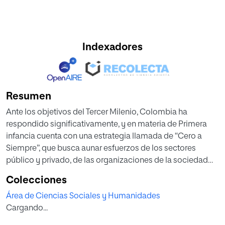
Indexadores
Resumen
Ante los objetivos del Tercer Milenio, Colombia ha
respondido significativamente, y en materia de Primera
infancia cuenta con una estrategia llamada de “Cero a
Siempre”, que busca aunar esfuerzos de los sectores
público y privado, de las organizaciones de la sociedad
civil y de la cooperación internacional a favor de esta
Colecciones
población garantizándoles en materia de bienestar
Área de Ciencias Sociales y Humanidades
algunos componentes en salud, nutrición y educación
Cargando...
desde el momento de la gestación hasta los cinco años,
reconociendo que lo que se forje en esta etapa de la vida