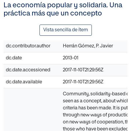
La economía popular y solidaria. Una
práctica más que un concepto
Vista sencilla de ítem
dc.contributor.author
Herrán Gómez, P. Javier
dc.date
2013-01
dc.date.accessioned
2017-11-10T21:29:56Z
dc.date.available
2017-11-10T21:29:56Z
Community, solidarity-based e
seen as a concept, about which 
criteria has been made. It is put 
through new ways of production
on new ways of cooperation, tha
those who have been excluded 