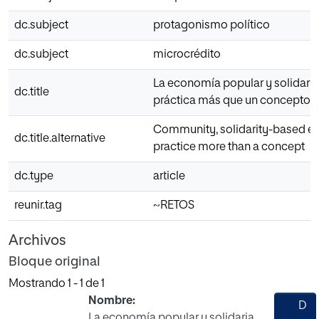
dc.subject
protagonismo político
dc.subject
microcrédito
La economía popular y solidaria
dc.title
práctica más que un concepto
Community, solidarity-based e
dc.title.alternative
practice more than a concept
dc.type
article
reunir.tag
~RETOS
Archivos
Bloque original
Mostrando
1 - 1 de 1
Nombre:
D
La economía popular y solidaria.