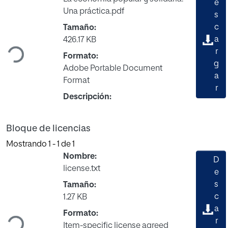
e
Una práctica.pdf
s
Cargando...
c
Tamaño:
a
426.17 KB
r
Formato:
g
Adobe Portable Document
a
Format
r
Descripción:
Bloque de licencias
Mostrando
1 - 1 de 1
Nombre:
D
license.txt
e
s
Tamaño:
Cargando...
c
1.27 KB
a
Formato:
r
Item-specific license agreed