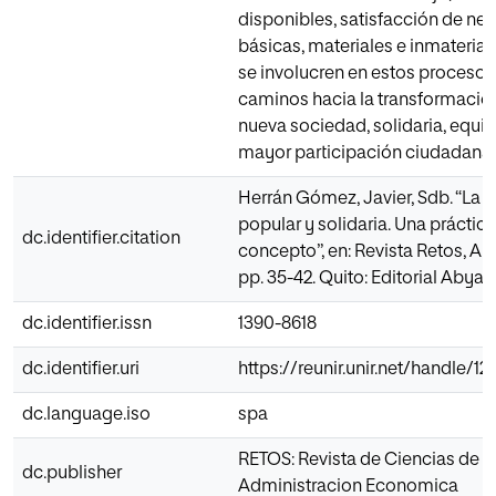
disponibles, satisfacción de ne
básicas, materiales e inmaterial
se involucren en estos procesos
caminos hacia la transformació
nueva sociedad, solidaria, equit
mayor participación ciudadana.
Herrán Gómez, Javier, Sdb. “La
popular y solidaria. Una práctic
dc.identifier.citation
concepto”, en: Revista Retos, Añ
pp. 35-42. Quito: Editorial Abya Y
dc.identifier.issn
1390-8618
dc.identifier.uri
https://reunir.unir.net/handle/
dc.language.iso
spa
RETOS: Revista de Ciencias de l
dc.publisher
Administracion Economica