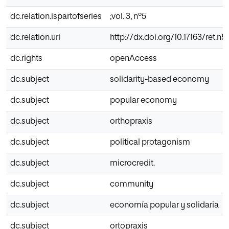
dc.relation.ispartofseries
;vol. 3, nº5
dc.relation.uri
http://dx.doi.org/10.17163/ret.n5
dc.rights
openAccess
dc.subject
solidarity-based economy
dc.subject
popular economy
dc.subject
orthopraxis
dc.subject
political protagonism
dc.subject
microcredit.
dc.subject
community
dc.subject
economía popular y solidaria
dc.subject
ortopraxis