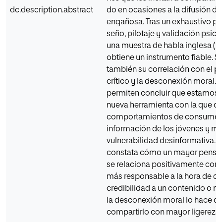
dc.description.abstract
do en ocasiones a la difusión d
engañosa. Tras un exhaustivo pr
seño, pilotaje y validación psic
una muestra de habla inglesa (N 
obtie­ne un instrumento fiable. 
también su correlación con el 
crítico y la desconexión moral. 
permiten concluir que estamos 
nueva herra­mienta con la que ob
comportamien­tos de consumo
información de los jóvenes y med
vulnerabilidad desinformativa. 
constata cómo un mayor pensa­m
se relaciona positivamente co
más responsable a la hora de dar
credibilidad a un contenido o no
la desconexión moral lo hace c
compartirlo con mayor ligereza.