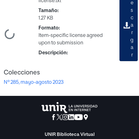
license.txt
e
s
Tamaño:
c
1.27 KB
a
Formato:
r
ndo...
Item-specific license agreed
g
upon to submission
a
Descripción:
r
Colecciones
Nº 285, mayo-agosto 2023
UNIR Biblioteca Virtual