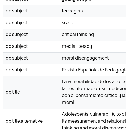
dc.subject
teenagers
dc.subject
scale
dc.subject
critical thinking
dc.subject
media literacy
dc.subject
moral disengagement
dc.subject
Revista Española de Pedagogía
La vulnerabilidad de los adolesc
la desinformación: su medición 
dc.title
con el pensamiento crítico y la
moral
Adolescents' vulnerability to di
dc.title.alternative
Its measurement and relationship
thinking and moral disengagem