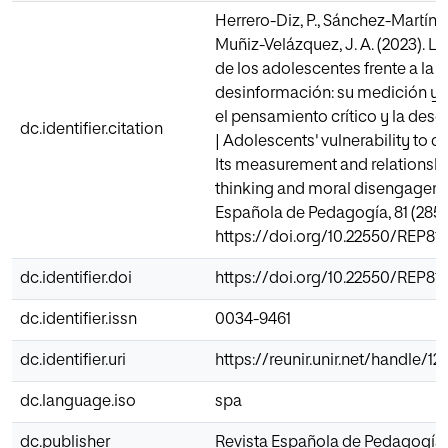
Herrero-Diz, P., Sánchez-Martín, M.
Muñiz-Velázquez, J. A. (2023). La
de los adolescentes frente a la
desinformación: su medición y s
el pensamiento crítico y la des
dc.identifier.citation
| Adolescents' vulnerability to d
Its measurement and relationship
thinking and moral disengageme
Española de Pedagogía, 81 (285),
https://doi.org/10.22550/REP81
dc.identifier.doi
https://doi.org/10.22550/REP81
dc.identifier.issn
0034-9461
dc.identifier.uri
https://reunir.unir.net/handle/
dc.language.iso
spa
dc.publisher
Revista Española de Pedagogía