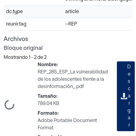
dc.type
article
reunir.tag
~REP
Archivos
Bloque original
Mostrando
1 - 2 de 2
Nombre:
D
REP_285_ESP_La vulnerabilidad
e
de los adolescentes frente a la
s
desinformación_.pdf
c
a
Tamaño:
r
ndo...
789.04 KB
g
Formato:
a
Adobe Portable Document
r
Format