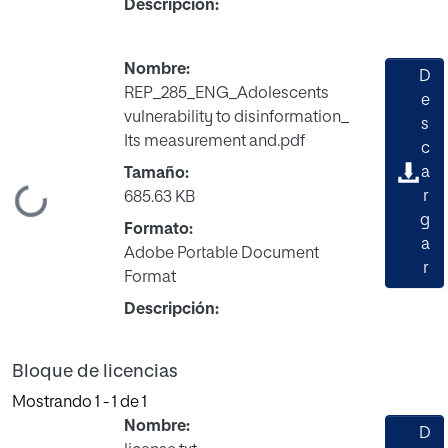
Descripción:
Nombre:
D
REP_285_ENG_Adolescents
e
vulnerability to disinformation_
s
Its measurement and.pdf
c
a
Tamaño:
r
ndo...
685.63 KB
g
Formato:
a
Adobe Portable Document
r
Format
Descripción:
Bloque de licencias
Mostrando
1 - 1 de 1
Nombre:
D