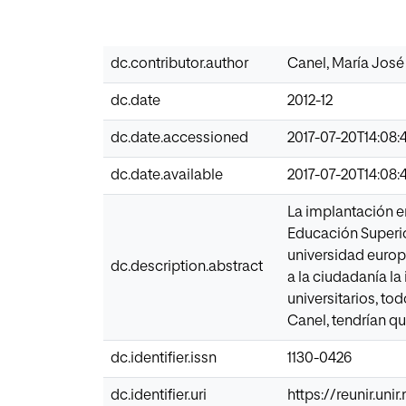
dc.contributor.author
Canel, María José
dc.date
2012-12
dc.date.accessioned
2017-07-20T14:08:
dc.date.available
2017-07-20T14:08:
La implantación e
Educación Superior
universidad europ
dc.description.abstract
a la ciudadanía la
universitarios, to
Canel, tendrían qu
dc.identifier.issn
1130-0426
dc.identifier.uri
https://reunir.un