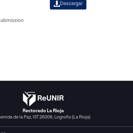
Descargar
 submission
Rectorado La Rioja
venida de la Paz, 137 26006, Logroño (La Rioja)