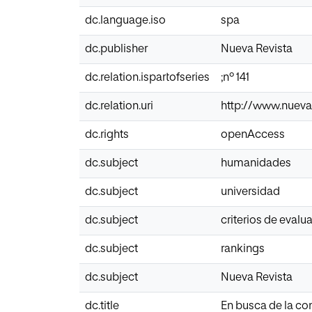
dc.language.iso
spa
dc.publisher
Nueva Revista
dc.relation.ispartofseries
;nº 141
dc.relation.uri
http://www.nuevar
dc.rights
openAccess
dc.subject
humanidades
dc.subject
universidad
dc.subject
criterios de evalu
dc.subject
rankings
dc.subject
Nueva Revista
dc.title
En busca de la con