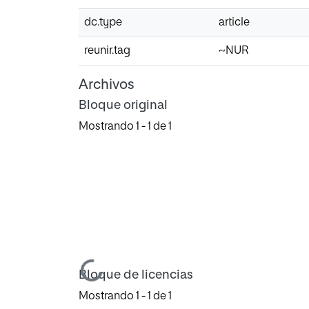
dc.type
article
reunir.tag
~NUR
Archivos
Bloque original
Mostrando
1 - 1 de 1
Cargando...
Bloque de licencias
Mostrando
1 - 1 de 1