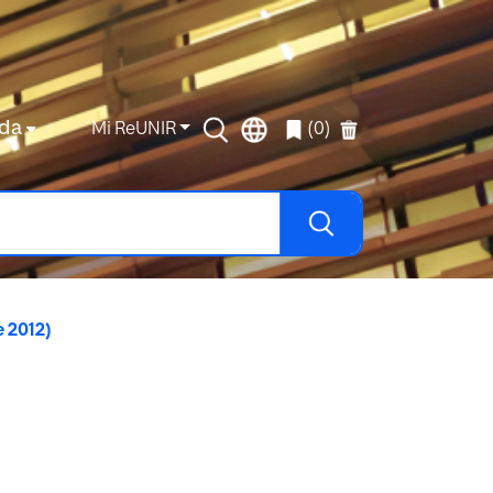
da
Mi ReUNIR
(0)
e 2012)