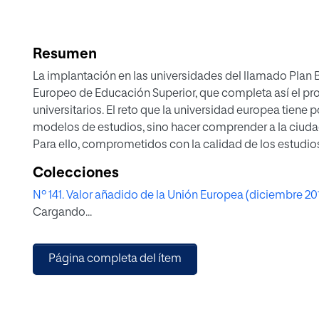
Resumen
La implantación en las universidades del llamado Plan B
Europeo de Educación Superior, que completa así el pr
universitarios. El reto que la universidad europea tiene p
modelos de estudios, sino hacer comprender a la ciudad
Para ello, comprometidos con la calidad de los estudios 
diseñan programas de evaluación de la calidad que, a ju
Colecciones
más atención a los resultados y no centrarse tanto en l
Nº 141. Valor añadido de la Unión Europea (diciembre 20
Cargando...
Página completa del ítem