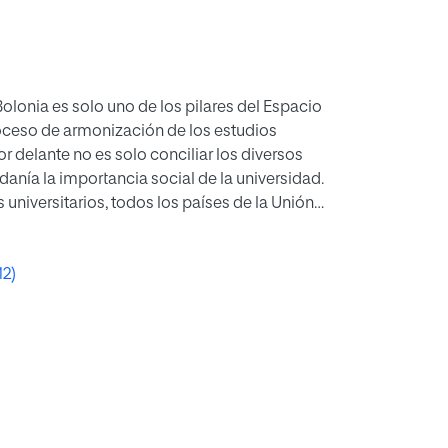
olonia es solo uno de los pilares del Espacio
oceso de armonización de los estudios
or delante no es solo conciliar los diversos
anía la importancia social de la universidad.
universitarios, todos los países de la Unión
icio de María José Canel, tendrían que prestar
os procesos.
12)