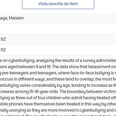
Vista sencilla de ítem
aga, Maialen
11Z
11Z
 on cyberbullying, analysing the results of a survey administe
sers aged between 9 and 16. The data show that harassment on d
 pre-teenagers and teenagers, where face-to-face bullying is m
occurs in different ways, and these tend to overlap, the most fre
rbullying varies considerably by age, tending to increase as t
ecreases among 15-16-year-olds. The boundary between victims a
lying as three out of four children who admit having treated oth
obile phones have themselves been treated in this way by other
ially worrying as they are more involved in cyberbullying and