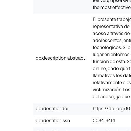
felt very upset wh
the most effective 
El presente trabaj
representativa de 
acoso a través de 
adolescentes, entr
tecnológicos. Si b
lugar en entornos 
dc.description.abstract
función de esta. S
online, dado que 
llamativos los dat
relativamente ele
victimización. Los
del acoso, ya que 
dc.identifier.doi
https://doi.org/1
dc.identifier.issn
0034-9461