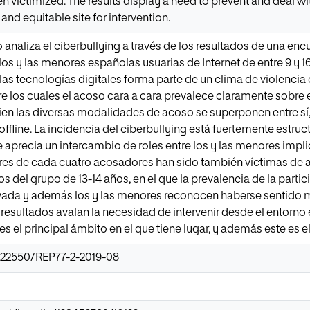
en victimized. The results display a need to prevent and deal wit
and equitable site for intervention.
o analiza el ciberbullying a través de los resultados de una en
los y las menores españolas usuarias de Internet de entre 9 y 1
las tecnologías digitales forma parte de un clima de violencia
e los cuales el acoso cara a cara prevalece claramente sobre e
ien las diversas modalidades de acoso se superponen entre sí, 
offline. La incidencia del ciberbullying está fuertemente estr
e aprecia un intercambio de roles entre los y las menores impl
tres de cada cuatro acosadores han sido también víctimas de 
os del grupo de 13-14 años, en el que la prevalencia de la partic
vada y además los y las menores reconocen haberse sentido 
 resultados avalan la necesidad de intervenir desde el entorno
es el principal ámbito en el que tiene lugar, y además este es e
0.22550/REP77-2-2019-08