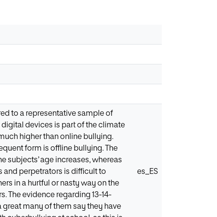
red to a representative sample of
igital devices is part of the climate
uch higher than online bullying.
quent form is offline bullying. The
he subjects’ age increases, whereas
nd perpetrators is difficult to
es_ES
ers in a hurtful or nasty way on the
s. The evidence regarding 13-14-
 a great many of them say they have