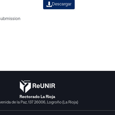
Descargar
 submission
Rectorado La Rioja
venida de la Paz, 137 26006, Logroño (La Rioja)