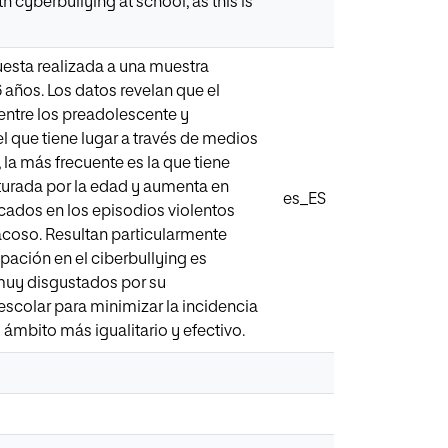
h cyberbullying at school, as this is
cuesta realizada a una muestra
6 años. Los datos revelan que el
 entre los preadolescente y
l que tiene lugar a través de medios
la más frecuente es la que tiene
ucturada por la edad y aumenta en
es_ES
icados en los episodios violentos
acoso. Resultan particularmente
ipación en el ciberbullying es
muy disgustados por su
 escolar para minimizar la incidencia
l ámbito más igualitario y efectivo.