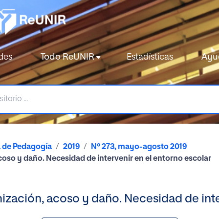
des
Todo ReUNIR
Estadísticas
Ayu
a de Pedagogía
2019
Nº 273, mayo-agosto 2019
acoso y daño. Necesidad de intervenir en el entorno escolar
imización, acoso y daño. Necesidad de int