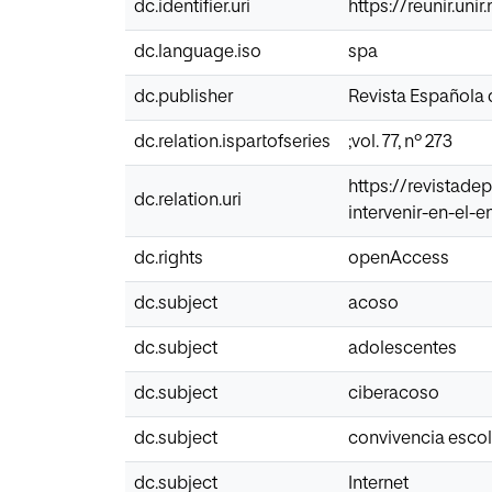
dc.identifier.uri
https://reunir.uni
dc.language.iso
spa
dc.publisher
Revista Española
dc.relation.ispartofseries
;vol. 77, nº 273
https://revistade
dc.relation.uri
intervenir-en-el-
dc.rights
openAccess
dc.subject
acoso
dc.subject
adolescentes
dc.subject
ciberacoso
dc.subject
convivencia escol
dc.subject
Internet