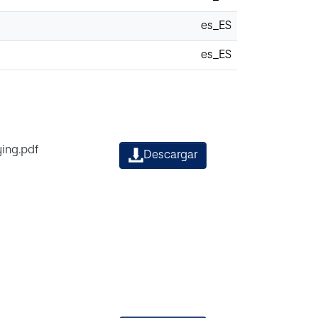
es_ES
es_ES
ing.pdf
Descargar