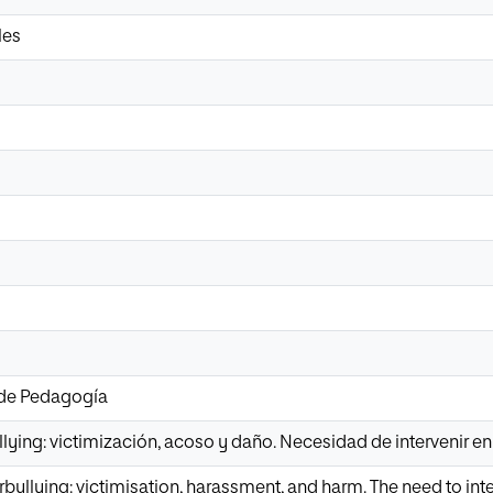
les
 de Pedagogía
llying: victimización, acoso y daño. Necesidad de intervenir en
bullying: victimisation, harassment, and harm. The need to int