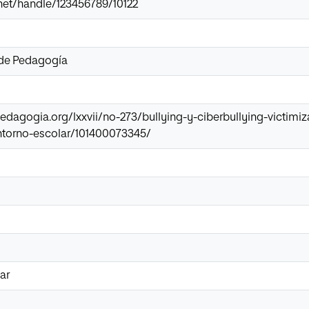
r.net/handle/123456789/10122
 de Pedagogía
pedagogia.org/lxxvii/no-273/bullying-y-ciberbullying-victi
entorno-escolar/101400073345/
ar