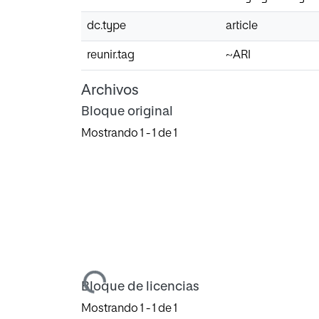
dc.type
article
reunir.tag
~ARI
Archivos
Bloque original
Mostrando
1 - 1 de 1
Cargando...
Bloque de licencias
Mostrando
1 - 1 de 1