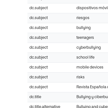
dc.subject
dispositivos móvi
dc.subject
riesgos
dc.subject
bullying
dc.subject
teenagers
dc.subject
cyberbullying
dc.subject
school life
dc.subject
mobile devices
dc.subject
risks
dc.subject
Revista Española
dc.title
Bullying y ciberbu
dc.title.alternative
Bullying and cyber