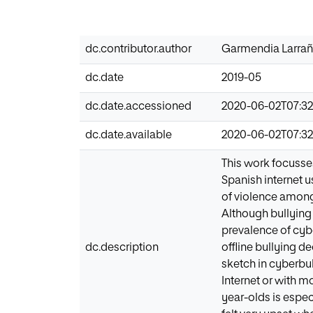
dc.contributor.author
Garmendia Larrañ
dc.date
2019-05
dc.date.accessioned
2020-06-02T07:32:
dc.date.available
2020-06-02T07:32:
This work focusses
Spanish internet u
of violence among
Although bullying 
prevalence of cybe
dc.description
offline bullying d
sketch in cyberbul
Internet or with m
year-olds is espec