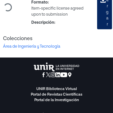
Cargando...
a
Formato:
r
Item-specific license agreed
g
upon to submission
a
Descripción:
r
Colecciones
Área de Ingeniería y Tecnología
UNIR Biblioteca Virtual
Portal de Revistas Científicas
Portal de la Investigación