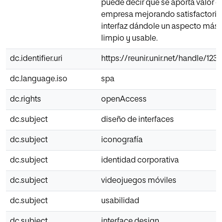
puede decir que se aporta valor d
empresa mejorando satisfactori
interfaz dándole un aspecto más
limpio y usable.
dc.identifier.uri
https://reunir.unir.net/handle/12
dc.language.iso
spa
dc.rights
openAccess
dc.subject
diseño de interfaces
dc.subject
iconografía
dc.subject
identidad corporativa
dc.subject
videojuegos móviles
dc.subject
usabilidad
dc.subject
interface design