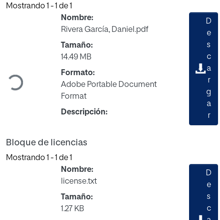
Mostrando
1 - 1 de 1
Nombre:
D
Rivera García, Daniel.pdf
e
s
Tamaño:
Cargando...
c
14.49 MB
a
Formato:
r
Adobe Portable Document
g
Format
a
Descripción:
r
Bloque de licencias
Mostrando
1 - 1 de 1
Nombre:
D
license.txt
e
s
Tamaño:
c
1.27 KB