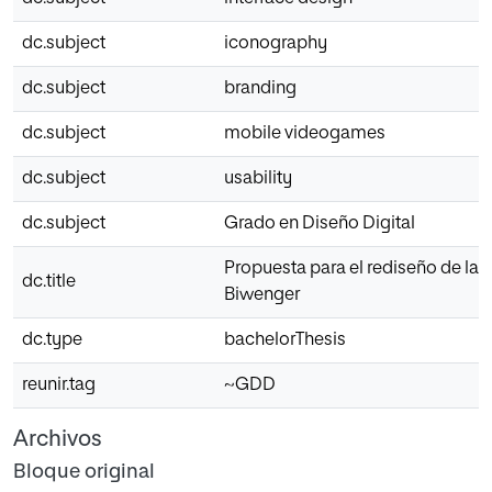
dc.subject
iconography
dc.subject
branding
dc.subject
mobile videogames
dc.subject
usability
dc.subject
Grado en Diseño Digital
Propuesta para el rediseño de la i
dc.title
Biwenger
dc.type
bachelorThesis
reunir.tag
~GDD
Archivos
Bloque original