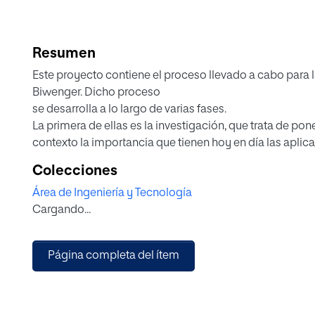
Resumen
Este proyecto contiene el proceso llevado a cabo para l
Biwenger. Dicho proceso
se desarrolla a lo largo de varias fases.
La primera de ellas es la investigación, que trata de pon
contexto la importancia que tienen hoy en día las aplic
y videojuegos móviles, además se profundizará en las ca
Colecciones
competidores de Biwenger
Área de Ingeniería y Tecnología
para establecer una comparativa.
Cargando...
La segunda fase está focalizada en el planteamiento ge
del trabajo, donde se elige nueva gama cromática, nuev
familia iconográfica como la
Página completa del ítem
nueva estructura de navegación de la aplicación. Adem
esta segunda fase se produce el primer testeo de la inte
usuarios.
En la tercera fase tiene lugar todo el trabajo de redise