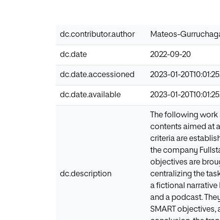
dc.contributor.author
Mateos-Gurruchaga
dc.date
2022-09-20
dc.date.accessioned
2023-01-20T10:01:2
dc.date.available
2023-01-20T10:01:2
The following work 
contents aimed at a
criteria are establi
the company Fullst
objectives are brou
dc.description
centralizing the tas
a fictional narrativ
and a podcast. They 
SMART objectives, a