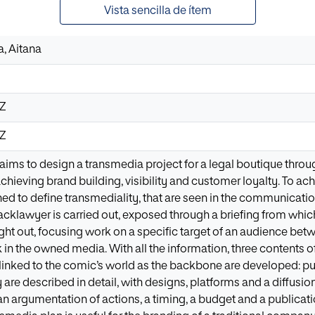
Vista sencilla de ítem
, Aitana
5Z
5Z
aims to design a transmedia project for a legal boutique throu
chieving brand building, visibility and customer loyalty. To ac
shed to define transmediality, that are seen in the communication
acklawyer is carried out, exposed through a briefing from w
ght out, focusing work on a specific target of an audience bet
k in the owned media. With all the information, three contents 
e linked to the comic’s world as the backbone are developed: pu
are described in detail, with designs, platforms and a diffusio
n argumentation of actions, a timing, a budget and a publicati