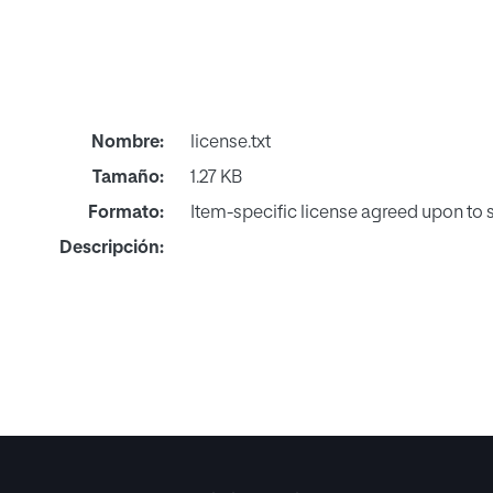
Nombre:
license.txt
Tamaño:
1.27 KB
Formato:
Item-specific license agreed upon to
Descripción: