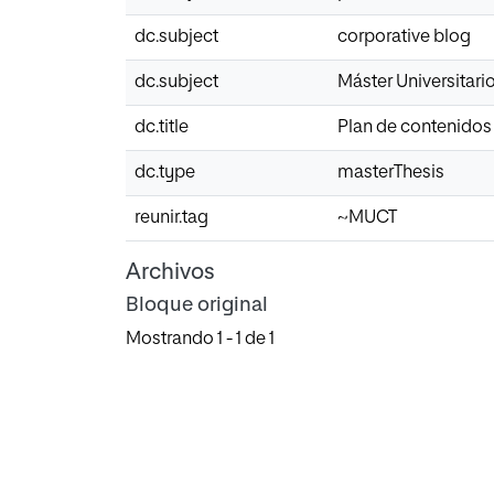
dc.subject
corporative blog
dc.subject
Máster Universitar
dc.title
Plan de contenidos
dc.type
masterThesis
reunir.tag
~MUCT
Archivos
Bloque original
Mostrando
1 - 1 de 1