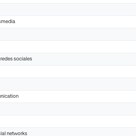
smedia
 redes sociales
nication
cial networks