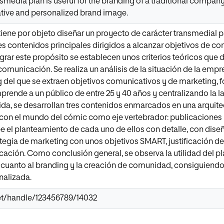
nsmedia plan is useful for the branding of a traditional compa
ative and personalized brand image.
 tiene por objeto diseñar un proyecto de carácter transmedial p
es contenidos principales dirigidos a alcanzar objetivos de con
lograr este propósito se establecen unos criterios teóricos que
 comunicación. Se realiza un análisis de la situación de la emp
ng del que se extraen objetivos comunicativos y de marketing, f
rende a un público de entre 25 y 40 años y centralizando la l
ida, se desarrollan tres contenidos enmarcados en una arquite
 con el mundo del cómic como eje vertebrador: publicaciones p
e el planteamiento de cada uno de ellos con detalle, con diseñ
tegia de marketing con unos objetivos SMART, justificación de
cación. Como conclusión general, se observa la utilidad del 
en cuanto al branding y la creación de comunidad, consiguien
nalizada.
.net/handle/123456789/14032