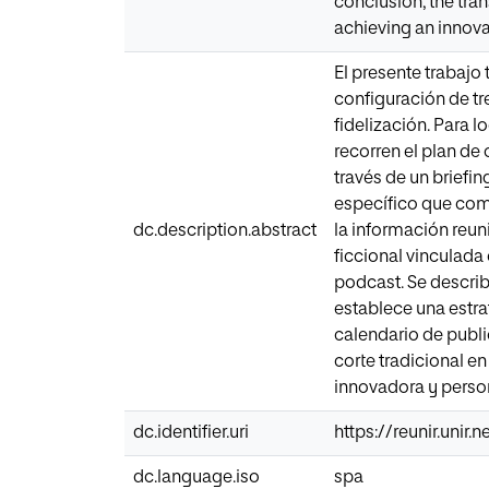
conclusion, the tra
achieving an innov
El presente trabajo
configuración de tr
fidelización. Para 
recorren el plan de
través de un briefi
específico que comp
dc.description.abstract
la información reun
ficcional vinculada
podcast. Se describ
establece una estra
calendario de publi
corte tradicional 
innovadora y perso
dc.identifier.uri
https://reunir.unir
dc.language.iso
spa