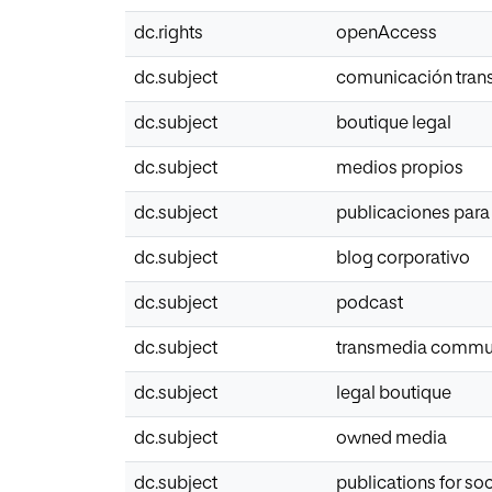
dc.rights
openAccess
dc.subject
comunicación tran
dc.subject
boutique legal
dc.subject
medios propios
dc.subject
publicaciones para
dc.subject
blog corporativo
dc.subject
podcast
dc.subject
transmedia commu
dc.subject
legal boutique
dc.subject
owned media
dc.subject
publications for so