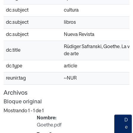
dc.subject
cultura
dc.subject
libros
dc.subject
Nueva Revista
Rüdiger Safranski, Goethe. La v
dc.title
de arte
dc.type
article
reunir.tag
~NUR
Archivos
Bloque original
Mostrando
1 - 1 de 1
Nombre:
D
Goethe.pdf
e