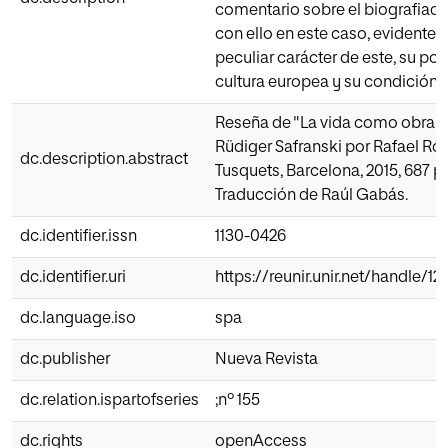
comentario sobre el biografiado
con ello en este caso, evidentem
peculiar carácter de este, su pos
cultura europea y su condición d
Reseña de "La vida como obra d
Rüdiger Safranski por Rafael Rod
dc.description.abstract
Tusquets, Barcelona, 2015, 687 p
Traducción de Raúl Gabás.
dc.identifier.issn
1130-0426
dc.identifier.uri
https://reunir.unir.net/handle/
dc.language.iso
spa
dc.publisher
Nueva Revista
dc.relation.ispartofseries
;nº 155
dc.rights
openAccess