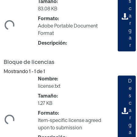
s
Tamaño:
c
83.08 KB
a
Formato:
r
ndo...
Adobe Portable Document
g
Format
a
Descripción:
r
Bloque de licencias
Mostrando
1 - 1 de 1
Nombre:
D
license.txt
e
s
Tamaño:
c
1.27 KB
a
Formato:
r
ndo...
Item-specific license agreed
g
upon to submission
a