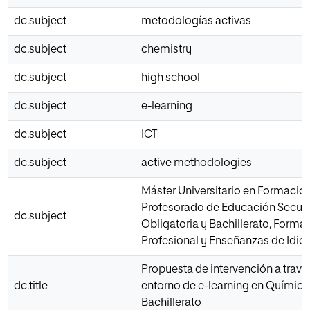
dc.subject
metodologías activas
dc.subject
chemistry
dc.subject
high school
dc.subject
e-learning
dc.subject
ICT
dc.subject
active methodologies
Máster Universitario en Formación
Profesorado de Educación Secun
dc.subject
Obligatoria y Bachillerato, Forma
Profesional y Enseñanzas de Idi
Propuesta de intervención a travé
dc.title
entorno de e-learning en Química
Bachillerato