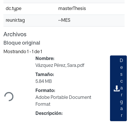
dc.type
masterThesis
reunir.tag
~MES
Archivos
Bloque original
Mostrando
1 - 1 de 1
Nombre:
D
Vázquez Pérez, Sara.pdf
e
s
Tamaño:
Cargando...
c
5.84 MB
a
Formato:
r
Adobe Portable Document
g
Format
a
Descripción:
r