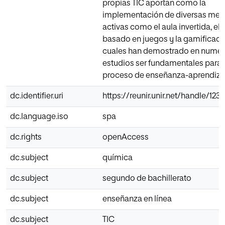
propias TIC aportan como la
implementación de diversas met
activas como el aula invertida, el
basado en juegos y la gamificació
cuales han demostrado en nume
estudios ser fundamentales para 
proceso de enseñanza-aprendiza
dc.identifier.uri
https://reunir.unir.net/handle/123
dc.language.iso
spa
dc.rights
openAccess
dc.subject
química
dc.subject
segundo de bachillerato
dc.subject
enseñanza en línea
dc.subject
TIC