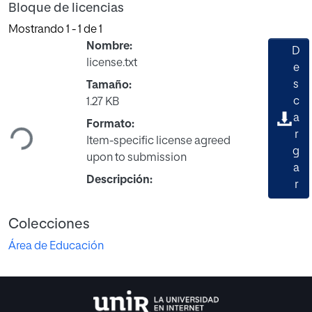
Bloque de licencias
Mostrando
1 - 1 de 1
Nombre:
D
license.txt
e
s
Tamaño:
Cargando...
c
1.27 KB
a
Formato:
r
Item-specific license agreed
g
upon to submission
a
Descripción:
r
Colecciones
Área de Educación