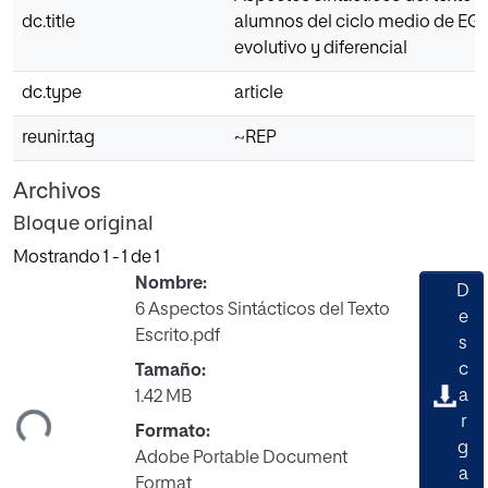
dc.title
alumnos del ciclo medio de EGB
evolutivo y diferencial
dc.type
article
reunir.tag
~REP
Archivos
Bloque original
Mostrando
1 - 1 de 1
Nombre:
D
6 Aspectos Sintácticos del Texto
e
Escrito.pdf
s
c
Tamaño:
ando...
a
1.42 MB
r
Formato:
g
Adobe Portable Document
a
Format