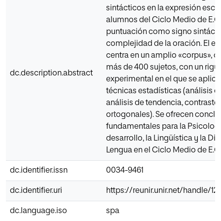
sintácticos en la expresión escri
alumnos del Ciclo Medio de E.G.B
puntuación como signo sintáctic
complejidad de la oración. El es
centra en un amplio «corpus», o
más de 400 sujetos, con un rigu
dc.description.abstract
experimental en el que se aplica
técnicas estadísticas (análisis d
análisis de tendencia, contraste
ortogonales). Se ofrecen conclu
fundamentales para la Psicologí
desarrollo, la Lingüística y la Di
Lengua en el Ciclo Medio de E.G
dc.identifier.issn
0034-9461
dc.identifier.uri
https://reunir.unir.net/handle/
dc.language.iso
spa