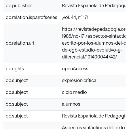
dc.publisher
Revista Española de Pedagogía
dc.relation.ispartofseries
;vol. 44, nº 171
https://revistadepedagogia.org/
1986/no-171/aspectos-sintactico
dc.relation.uri
escrito-por-los-alumnos-del-ci
de-egb-estudio-evolutivo-y-
diferencial/101400044742/
dc.rights
openAccess
dc.subject
expresión crítica
dc.subject
ciclo medio
dc.subject
alumnos
dc.subject
Revista Española de Pedagogía
Aspectos sintácticos del texto e