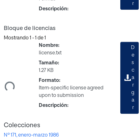
r
Descripción:
Bloque de licencias
Mostrando
1 - 1 de 1
Nombre:
D
license.txt
e
s
Tamaño:
c
1.27 KB
ando...
a
Formato:
r
Item-specific license agreed
g
upon to submission
a
Descripción:
r
Colecciones
Nº 171, enero-marzo 1986