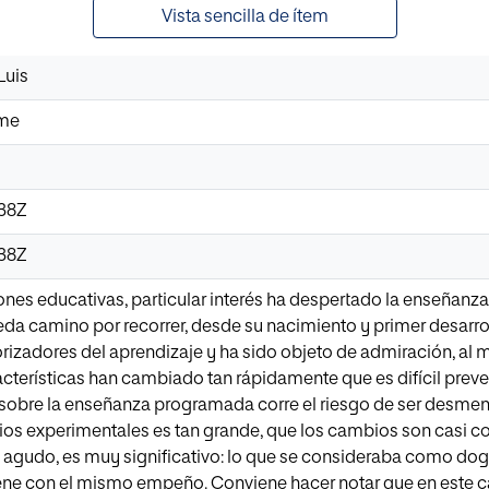
Vista sencilla de ítem
Luis
ime
:38Z
:38Z
iones educativas, particular interés ha despertado la enseñan
eda camino por recorrer, desde su nacimiento y primer desarro
izadores del aprendizaje y ha sido objeto de admiración, al m
terísticas han cambiado tan rápidamente que es difícil prever 
 sobre la enseñanza programada corre el riesgo de ser desment
ios experimentales es tan grande, que los cambios son casi co
 agudo, es muy significativo: lo que se consideraba como dogm
iene con el mismo empeño. Conviene hacer notar que en este 