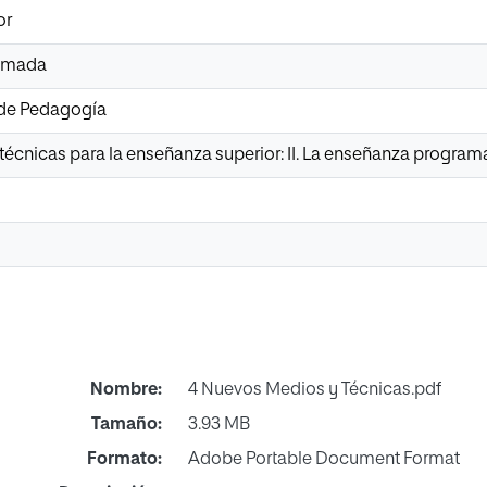
or
amada
 de Pedagogía
écnicas para la enseñanza superior: II. La enseñanza progra
Nombre:
4 Nuevos Medios y Técnicas.pdf
Tamaño:
3.93 MB
Formato:
Adobe Portable Document Format