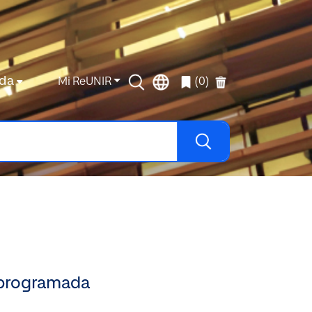
da
Mi ReUNIR
(0)
a programada