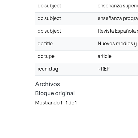
dc.subject
enseñanza superi
dc.subject
enseñanza progr
dc.subject
Revista Española
dc.title
Nuevos medios y t
dc.type
article
reunir.tag
~REP
Archivos
Bloque original
Mostrando
1 - 1 de 1