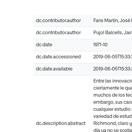
dc.contributor.author
Fans Martín, José 
dc.contributor.author
Pujol Balcells, Ja
dc.date
1971-10
dc.date.accessioned
2019-06-05T15:33
dc.date.available
2019-06-05T15:33
Entre las innovac
ciertamente le qu
muchos de los teor
embargo, sus carac
cualquier estudio
variedad de estud
dc.description.abstract
Richmond, claro y
día ya no se sost