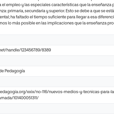
a el empleo y las especiales características que la enseñanza 
za: primaria, secundaria y superior. Esto se debe a que se est
tal; ha faltado el tiempo suficiente para llegar a esa diferen
os lo más posible en las implicaciones que la enseñanza pr
ir.net/handle/123456789/8389
 de Pedagogía
pedagogia.org/xxix/no-116/nuevos-medios-y-tecnicas-para-la-
amada/101400051311/