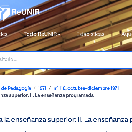
des
Todo ReUNIR
Estadísticas
Ayu
a de Pedagogía
1971
nº 116, octubre-diciembre 1971
nza superior: II. La enseñanza programada
 la enseñanza superior: II. La enseñanz