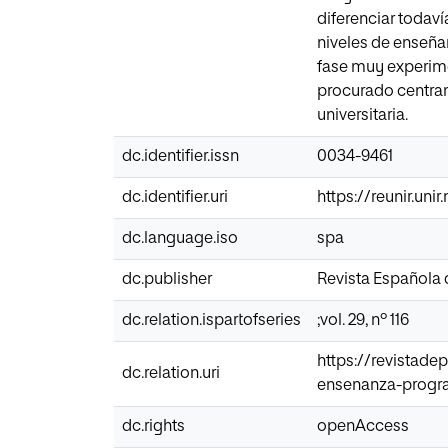
diferenciar todaví
niveles de enseñan
fase muy experimen
procurado centram
universitaria.
dc.identifier.issn
0034-9461
dc.identifier.uri
https://reunir.un
dc.language.iso
spa
dc.publisher
Revista Española
dc.relation.ispartofseries
;vol. 29, nº 116
https://revistade
dc.relation.uri
ensenanza-progr
dc.rights
openAccess