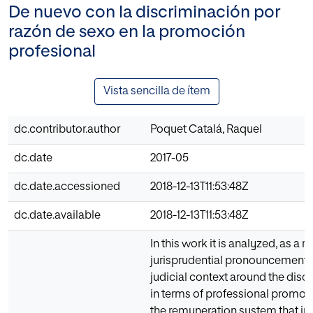
De nuevo con la discriminación por
razón de sexo en la promoción
profesional
Vista sencilla de ítem
dc.contributor.author
Poquet Catalá, Raquel
dc.date
2017-05
dc.date.accessioned
2018-12-13T11:53:48Z
dc.date.available
2018-12-13T11:53:48Z
In this work it is analyzed, as a re
jurisprudential pronouncement,
judicial context around the disc
in terms of professional promoti
the remuneration system that in