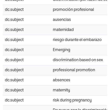
dc.subject
promoción profesional
dc.subject
ausencias
dc.subject
maternidad
dc.subject
riesgo durante el embarazo
dc.subject
Emerging
dc.subject
discrimination based on sex
dc.subject
professional promotion
dc.subject
absences
dc.subject
maternity
dc.subject
risk during pregnancy