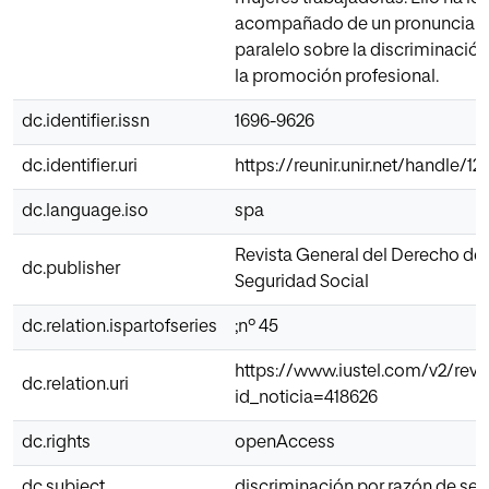
acompañado de un pronunciami
paralelo sobre la discriminació
la promoción profesional.
dc.identifier.issn
1696-9626
dc.identifier.uri
https://reunir.unir.net/handle/
dc.language.iso
spa
Revista General del Derecho del 
dc.publisher
Seguridad Social
dc.relation.ispartofseries
;nº 45
https://www.iustel.com/v2/revis
dc.relation.uri
id_noticia=418626
dc.rights
openAccess
dc.subject
discriminación por razón de se