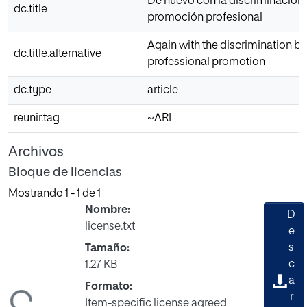
De nuevo con la discriminación 
dc.title
promoción profesional
Again with the discrimination ba
dc.title.alternative
professional promotion
dc.type
article
reunir.tag
~ARI
Archivos
Bloque de licencias
Mostrando
1 - 1 de 1
Nombre:
D
license.txt
e
s
Tamaño:
c
1.27 KB
a
Formato:
ndo...
r
Item-specific license agreed