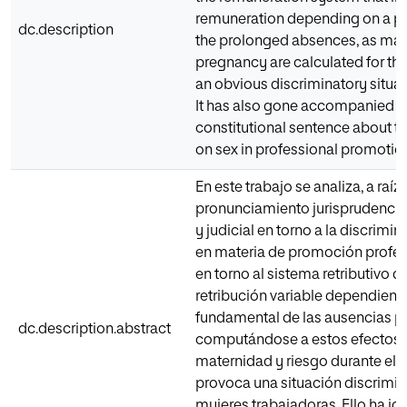
remuneration depending on a pa
dc.description
the prolonged absences, as mate
pregnancy are calculated for the
an obvious discriminatory situa
It has also gone accompanied by
constitutional sentence about t
on sex in professional promotio
En este trabajo se analiza, a raíz
pronunciamiento jurisprudencial
y judicial en torno a la discrimi
en materia de promoción profes
en torno al sistema retributivo q
retribución variable dependient
fundamental de las ausencias p
dc.description.abstract
computándose a estos efectos l
maternidad y riesgo durante el 
provoca una situación discrimina
mujeres trabajadoras. Ello ha id