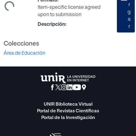
Formato:
r
Item-specific license agreed
g
upon to submission
a
Descripción:
r
Colecciones
Área de Educación
UNIR Biblioteca Virtual
Portal de Revistas Científicas
Portal de la Investigación