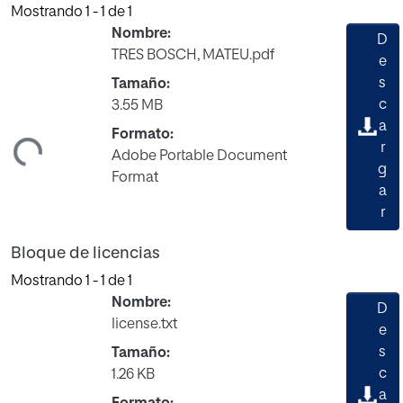
Mostrando
1 - 1 de 1
Nombre:
D
TRES BOSCH, MATEU.pdf
e
s
Tamaño:
gando...
c
3.55 MB
a
Formato:
r
Adobe Portable Document
g
Format
a
r
Bloque de licencias
Mostrando
1 - 1 de 1
Nombre:
D
license.txt
e
s
Tamaño:
gando...
c
1.26 KB
a