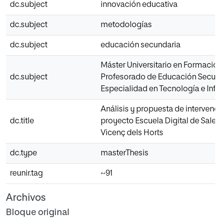
dc.subject
innovación educativa
dc.subject
metodologías
dc.subject
educación secundaria
Máster Universitario en Formació
dc.subject
Profesorado de Educación Secun
Especialidad en Tecnología e Inf
Análisis y propuesta de intervenci
dc.title
proyecto Escuela Digital de Sales
Vicenç dels Horts
dc.type
masterThesis
reunir.tag
~91
Archivos
Bloque original