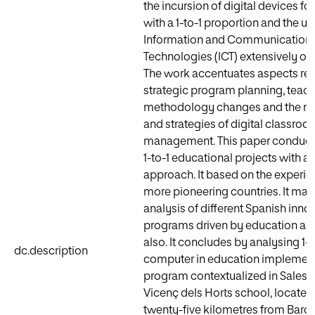
the incursion of digital devices fo
with a 1-to-1 proportion and the us
Information and Communication
Technologies (ICT) extensively on
The work accentuates aspects rel
strategic program planning, teac
methodology changes and the n
and strategies of digital classro
management. This paper conducts
1-to-1 educational projects with a
approach. It based on the experie
more pioneering countries. It ma
analysis of different Spanish inno
programs driven by education aut
also. It concludes by analysing 1-t
dc.description
computer in education implemen
program contextualized in Salesi
Vicenç dels Horts school, located 
twenty-five kilometres from Barc