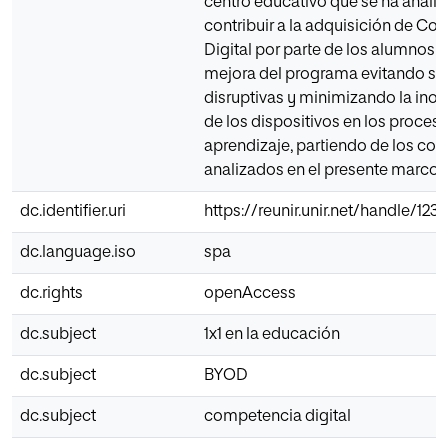
centro educativo que se ha analiz
contribuir a la adquisición de C
Digital por parte de los alumnos p
mejora del programa evitando si
disruptivas y minimizando la inop
de los dispositivos en los proces
aprendizaje, partiendo de los co
analizados en el presente marco t
dc.identifier.uri
https://reunir.unir.net/handle/12
dc.language.iso
spa
dc.rights
openAccess
dc.subject
1x1 en la educación
dc.subject
BYOD
dc.subject
competencia digital