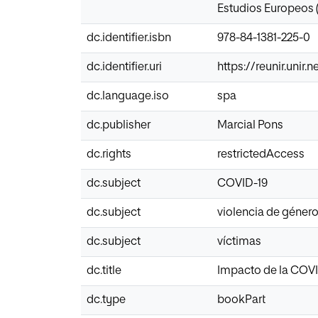
Estudios Europeos
dc.identifier.isbn
978-84-1381-225-0
dc.identifier.uri
https://reunir.unir
dc.language.iso
spa
dc.publisher
Marcial Pons
dc.rights
restrictedAccess
dc.subject
COVID-19
dc.subject
violencia de géner
dc.subject
víctimas
dc.title
Impacto de la COVID
dc.type
bookPart