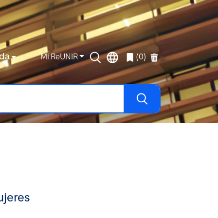
da
Mi ReUNIR
(0)
ujeres