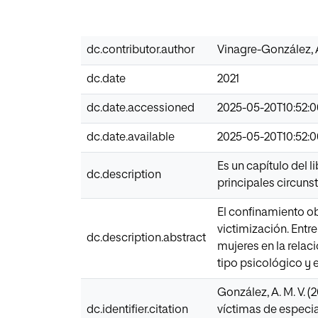
dc.contributor.author
Vinagre-González, 
dc.date
2021
dc.date.accessioned
2025-05-20T10:52:
dc.date.available
2025-05-20T10:52:
Es un capítulo del l
dc.description
principales circuns
El confinamiento o
victimización. Entr
dc.description.abstract
mujeres en la relac
tipo psicológico y
González, A. M. V. (
dc.identifier.citation
víctimas de especial