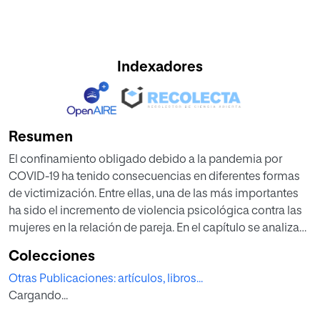
Indexadores
Resumen
El confinamiento obligado debido a la pandemia por
COVID-19 ha tenido consecuencias en diferentes formas
de victimización. Entre ellas, una de las más importantes
ha sido el incremento de violencia psicológica contra las
mujeres en la relación de pareja. En el capítulo se analizan
los factores implicados en este aumento de agresiones de
Colecciones
tipo psicológico y emocional durante esos meses de
Otras Publicaciones: artículos, libros...
confinamiento.
Cargando...