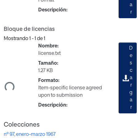
Format
a
Descripción:
r
Bloque de licencias
Mostrando
1 - 1 de 1
Nombre:
D
license.txt
e
s
Tamaño:
c
1.27 KB
ando...
a
Formato:
r
Item-specific license agreed
g
upon to submission
a
Descripción:
r
Colecciones
nº 97, enero-marzo 1967