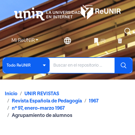
Mi ReUNIR
(0)
Todo ReUNIR
Inicio
UNIR REVISTAS
Revista Española de Pedagogía
1967
nº 97, enero-marzo 1967
Agrupamiento de alumnos