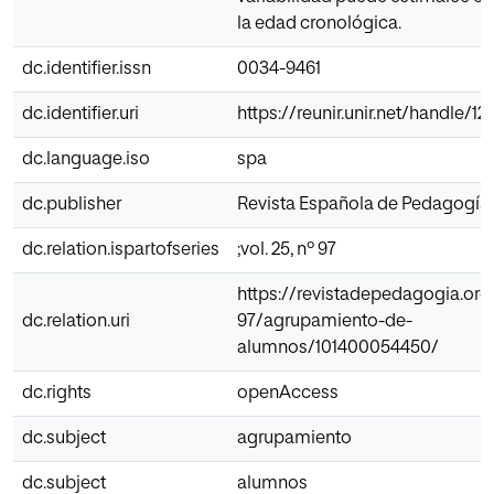
la edad cronológica.
dc.identifier.issn
0034-9461
dc.identifier.uri
https://reunir.unir.net/handle/1
dc.language.iso
spa
dc.publisher
Revista Española de Pedagogía
dc.relation.ispartofseries
;vol. 25, nº 97
https://revistadepedagogia.org
dc.relation.uri
97/agrupamiento-de-
alumnos/101400054450/
dc.rights
openAccess
dc.subject
agrupamiento
dc.subject
alumnos