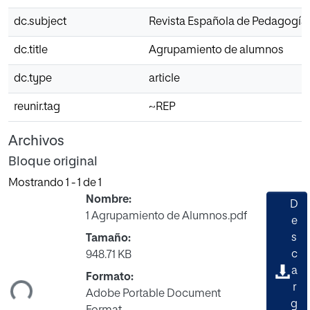
dc.subject
Revista Española de Pedagogía
dc.title
Agrupamiento de alumnos
dc.type
article
reunir.tag
~REP
Archivos
Bloque original
Mostrando
1 - 1 de 1
Nombre:
D
1 Agrupamiento de Alumnos.pdf
e
s
Tamaño:
c
948.71 KB
ando...
a
Formato:
r
Adobe Portable Document
g