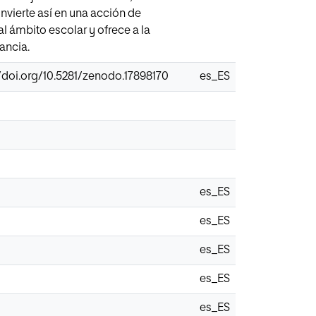
onvierte así en una acción de
al ámbito escolar y ofrece a la
ancia.
://doi.org/10.5281/zenodo.17898170
es_ES
es_ES
es_ES
es_ES
es_ES
es_ES