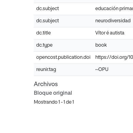
dc.subject
educación primar
dc.subject
neurodiversidad
dc.title
Vítor é autista
dc.type
book
opencost.publication.doi
https://doi.org/1
reunir.tag
~OPU
Archivos
Bloque original
Mostrando
1 - 1 de 1