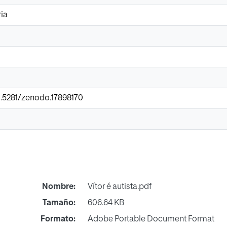
ia
0.5281/zenodo.17898170
Nombre:
Vítor é autista.pdf
Tamaño:
606.64 KB
Formato:
Adobe Portable Document Format