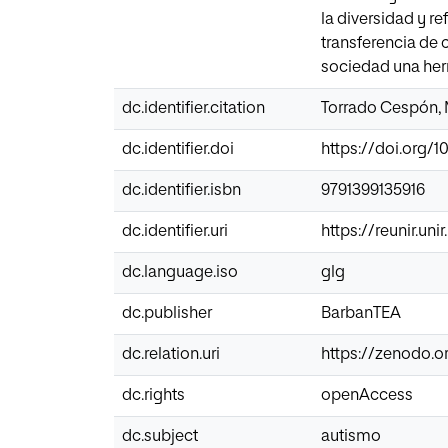
la diversidad y re
transferencia de 
sociedad una herr
dc.identifier.citation
Torrado Cespón, M
dc.identifier.doi
https://doi.org/1
dc.identifier.isbn
9791399135916
dc.identifier.uri
https://reunir.un
dc.language.iso
glg
dc.publisher
BarbanTEA
dc.relation.uri
https://zenodo.o
dc.rights
openAccess
dc.subject
autismo