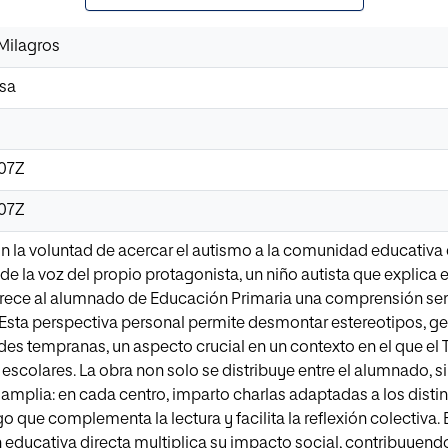
Milagros
osa
:07Z
:07Z
on la voluntad de acercar el autismo a la comunidad educativ
de la voz del propio protagonista, un niño autista que explic
frece al alumnado de Educación Primaria una comprensión senc
Esta perspectiva personal permite desmontar estereotipos, ge
des tempranas, un aspecto crucial en un contexto en el que el
 escolares. La obra non solo se distribuye entre el alumnado, 
amplia: en cada centro, imparto charlas adaptadas a los disti
o que complementa la lectura y facilita la reflexión colectiva
n educativa directa multiplica su impacto social, contribuyendo 