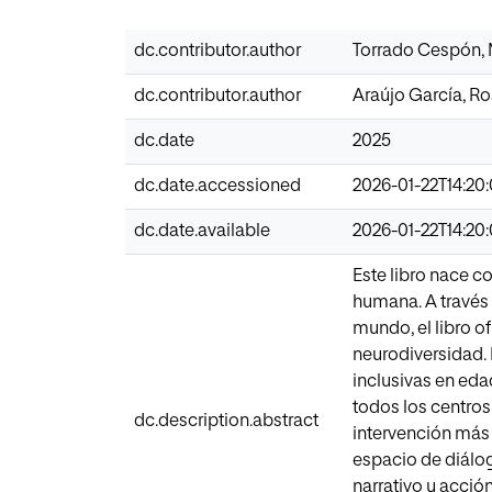
dc.contributor.author
Torrado Cespón, 
dc.contributor.author
Araújo García, R
dc.date
2025
dc.date.accessioned
2026-01-22T14:20
dc.date.available
2026-01-22T14:20
Este libro nace c
humana. A través 
mundo, el libro o
neurodiversidad. 
inclusivas en eda
todos los centros
dc.description.abstract
intervención más 
espacio de diálog
narrativo y acció