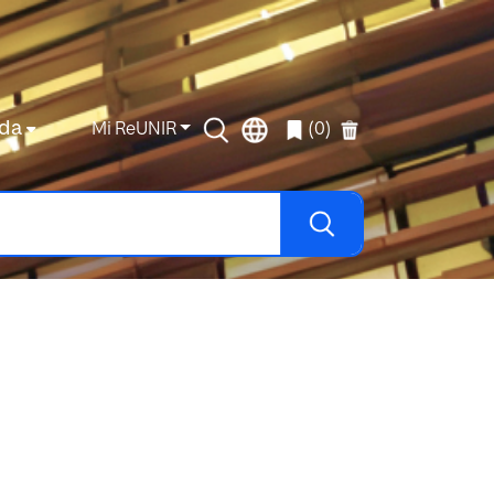
da
Mi ReUNIR
(0)