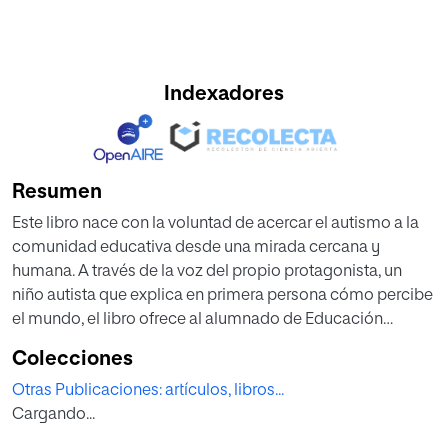
Indexadores
Resumen
Este libro nace con la voluntad de acercar el autismo a la
comunidad educativa desde una mirada cercana y
humana. A través de la voz del propio protagonista, un
niño autista que explica en primera persona cómo percibe
el mundo, el libro ofrece al alumnado de Educación
Primaria una comprensión sencilla, honesta y respetuosa
Colecciones
de la neurodiversidad. Esta perspectiva personal permite
Otras Publicaciones: artículos, libros...
desmontar estereotipos, generar empatía y favorecer
Cargando...
actitudes inclusivas en edades tempranas, un aspecto
crucial en un contexto en el que el TEA está presente en