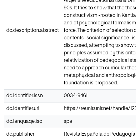
Argentine educational transformat
90s. It tries to show that the these
constructivism -rooted in Kantian
and of psychological formalism, are
dc.description.abstract
force. The criterion of selection of
contents -social significance- is a
discussed, attempting to show tha
principles assumed by this criteri
relativization of pedagogical sta
need to approach curricular theor
metaphysical and anthropologica
foundation is proposed.
dc.identifier.issn
0034-9461
dc.identifier.uri
https://reunir.unir.net/handle/12
dc.language.iso
spa
dc.publisher
Revista Española de Pedagogía