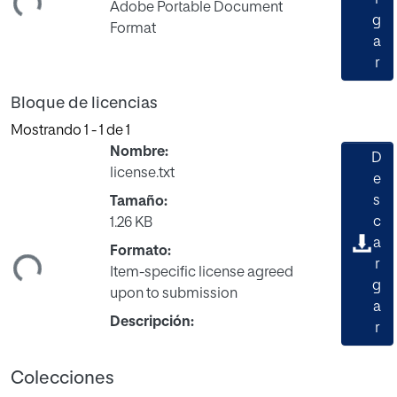
Adobe Portable Document
g
Format
a
r
Bloque de licencias
Mostrando
1 - 1 de 1
Nombre:
D
license.txt
e
s
Tamaño:
c
1.26 KB
a
Formato:
ndo...
r
Item-specific license agreed
g
upon to submission
a
Descripción:
r
Colecciones