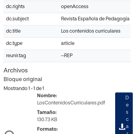
dc.rights
openAccess
dc.subject
Revista Española de Pedagogía
dc.title
Los contenidos curriculares
dc.type
article
reunir.tag
~REP
Archivos
Bloque original
Mostrando
1 - 1 de 1
Nombre:
D
LosContenidosCurriculares.pdf
e
s
Tamaño:
c
130.73 KB
a
Formato:
ndo...
r