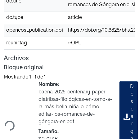
dc.title
romances de Góngora en el sig
dc.type
article
opencost.publication.doi
https://doi.org/10.3828/bhs.202
reunir.tag
~OPU
Archivos
Bloque original
Mostrando
1 - 1 de 1
Nombre:
D
baena-2025-centenary-paper-
e
diatribas-filológicas-en-torno-a-
s
Cargando...
la-más-bella-niña-o-cómo-
c
editar-los-romances-de-
a
góngora-en.pdf
r
g
Tamaño: