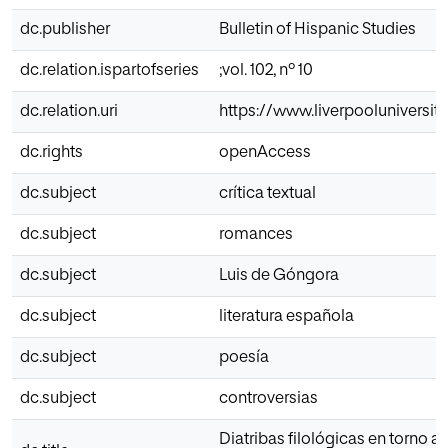
dc.publisher
Bulletin of Hispanic Studies
dc.relation.ispartofseries
;vol. 102, nº 10
dc.relation.uri
https://www.liverpooluniversity
dc.rights
openAccess
dc.subject
crítica textual
dc.subject
romances
dc.subject
Luis de Góngora
dc.subject
literatura española
dc.subject
poesía
dc.subject
controversias
Diatribas filológicas en torno a