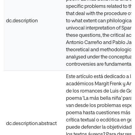
specific problems related to the
that deal with the procedure of t
dc.description
to what extent can philological
univocal interpretation of Span
these questions, the critical a
Antonio Carreño and Pablo Jaur
theoretical and methodological 
analysed under the conceptual 
controversies are fundamental
Este artículo está dedicado a la
académicos Margit Frenk y Antoni
de los romances de Luis de Gón
poema ‘La más bella niña’ para
van desde los problemas específ
poema hasta cuestiones más am
crítica textual o ecdótica en ge
dc.description.abstract
puede defender la objetividad fi
los textos áureos? Para dar res