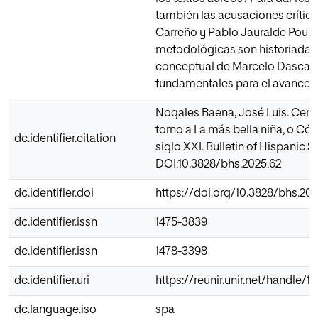
también las acusaciones crítica
Carreño y Pablo Jauralde Pou. 
metodológicas son historiadas 
conceptual de Marcelo Dascal d
fundamentales para el avance 
Nogales Baena, José Luis. Cente
torno a La más bella niña, o C
dc.identifier.citation
siglo XXI. Bulletin of Hispanic S
DOI:10.3828/bhs.2025.62
dc.identifier.doi
https://doi.org/10.3828/bhs.202
dc.identifier.issn
1475-3839
dc.identifier.issn
1478-3398
dc.identifier.uri
https://reunir.unir.net/handle/
dc.language.iso
spa