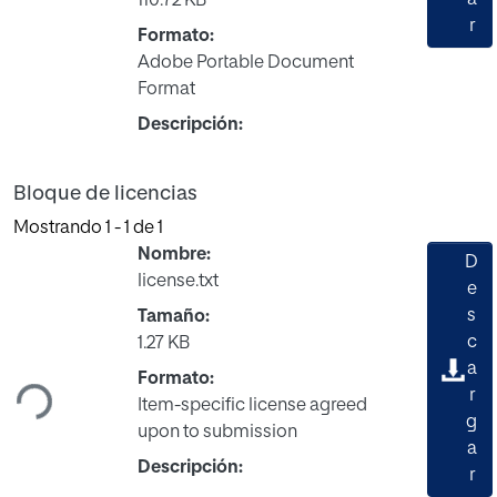
a
110.72 KB
r
Formato:
Adobe Portable Document
Format
Descripción:
Bloque de licencias
Mostrando
1 - 1 de 1
Nombre:
D
license.txt
e
s
Tamaño:
Cargando...
c
1.27 KB
a
Formato:
r
Item-specific license agreed
g
upon to submission
a
Descripción:
r