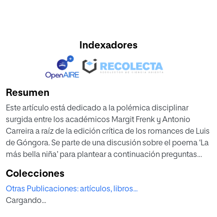
Indexadores
Resumen
Este artículo está dedicado a la polémica disciplinar
surgida entre los académicos Margit Frenk y Antonio
Carreira a raíz de la edición crítica de los romances de Luis
de Góngora. Se parte de una discusión sobre el poema ‘La
más bella niña’ para plantear a continuación preguntas
que van desde los problemas específicos relativos a la
Colecciones
edición de este poema hasta cuestiones más amplias que
Otras Publicaciones: artículos, libros...
se ocupan del proceder de la crítica textual o ecdótica en
Cargando...
general, por ejemplo: ¿hasta qué punto se puede defender
la objetividad filológica?, ¿y la interpretación unívoca de