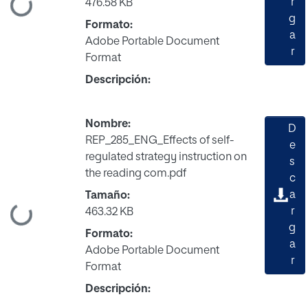
r
476.58 KB
ndo...
g
Formato:
a
Adobe Portable Document
r
Format
Descripción:
Nombre:
D
REP_285_ENG_Effects of self-
e
regulated strategy instruction on
s
the reading com.pdf
c
a
Tamaño:
r
463.32 KB
ndo...
g
Formato:
a
Adobe Portable Document
r
Format
Descripción: