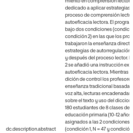
miento en comprensión lectora,
dedi­cado a aplicar estrategias 
proceso de comprensión lectora
autoeficacia lectora. El program
bajo dos condicio­nes (condició
condición 2) en las que los pro
trabajaron la enseñanza directa 
estrategias de autorregulación a
y después del proceso lector. E
2 se añadió una instrucción expl
autoeficacia lectora. Mientras q
dición de control los profesores
enseñanza tradicional basada en
voz alta, lecturas encadenadas
sobre el texto y uso del dicciona
180 estudiantes de 8 clases de 5.
educación primaria (10-12 años)
asignados a las 2 condiciones 
dc.description.abstract
(condición 1, N = 47 y condición 