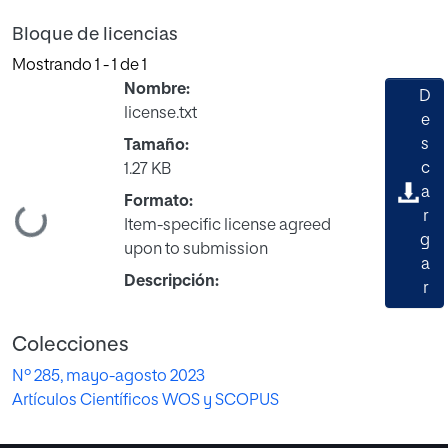
Bloque de licencias
Mostrando
1 - 1 de 1
Nombre:
D
license.txt
e
s
Tamaño:
c
1.27 KB
a
Formato:
r
ndo...
Item-specific license agreed
g
upon to submission
a
Descripción:
r
Colecciones
Nº 285, mayo-agosto 2023
Artículos Científicos WOS y SCOPUS