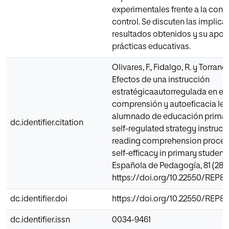
experimentales frente a la cond
control. Se discuten las implica
resultados obtenidos y su aport
prácticas educativas.
Olivares, F., Fidalgo, R. y Torranc
Efectos de una instrucción
estratégicaautorregulada en el
comprensión y autoeficacia lec
alumnado de educación primaria
dc.identifier.citation
self-regulated strategy instruct
reading comprehension proces
self-efficacy in primary students
Española de Pedagogía, 81 (285)
https://doi.org/10.22550/REP81
dc.identifier.doi
https://doi.org/10.22550/REP81
dc.identifier.issn
0034-9461