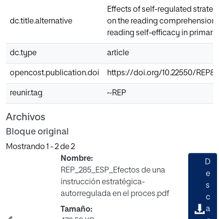
Effects of self-regulated strateg
dc.title.alternative
on the reading comprehension
reading self-efficacy in primary
dc.type
article
opencost.publication.doi
https://doi.org/10.22550/REP81
reunir.tag
~REP
Archivos
Bloque original
Mostrando
1 - 2 de 2
Nombre:
D
REP_285_ESP_Efectos de una
e
instrucción estratégica-
s
autorregulada en el proces.pdf
c
a
Tamaño: