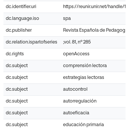
dc.identifier.uri
https://reunir.unir.net/handle/
dc.language.iso
spa
dc.publisher
Revista Española de Pedagogía
dc.relation.ispartofseries
;vol. 81, nº 285
dc.rights
openAccess
dc.subject
comprensión lectora
dc.subject
estrategias lectoras
dc.subject
autocontrol
dc.subject
autorregulación
dc.subject
autoeficacia
dc.subject
educación primaria