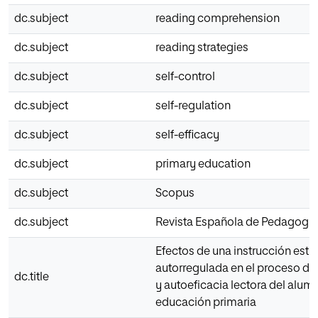
dc.subject
reading comprehension
dc.subject
reading strategies
dc.subject
self-control
dc.subject
self-regulation
dc.subject
self-efficacy
dc.subject
primary education
dc.subject
Scopus
dc.subject
Revista Española de Pedagogía
Efectos de una instrucción estr
autorregulada en el proceso d
dc.title
y autoeficacia lectora del alu
educación primaria