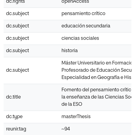
dc.rights
openAccess
dc.subject
pensamiento crítico
dc.subject
educación secundaria
dc.subject
ciencias sociales
dc.subject
historia
Máster Universitario en Formació
dc.subject
Profesorado de Educación Secun
Especialidad en Geografía e Histo
Fomento del pensamiento crítico 
dc.title
la enseñanza de las Ciencias Soci
de la ESO
dc.type
masterThesis
reunir.tag
~94