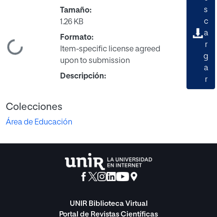
s
Tamaño:
c
1.26 KB
a
Formato:
Cargando...
r
Item-specific license agreed
g
upon to submission
a
Descripción:
r
Colecciones
Área de Educación
UNIR Biblioteca Virtual
Portal de Revistas Científicas