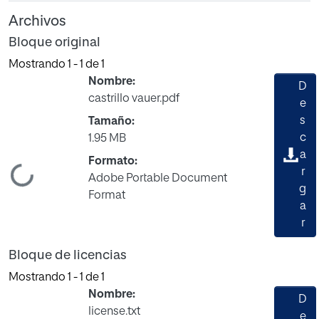
Archivos
Bloque original
Mostrando
1 - 1 de 1
Nombre:
D
castrillo vauer.pdf
e
s
Tamaño:
c
1.95 MB
a
Formato:
Cargando...
r
Adobe Portable Document
g
Format
a
r
Bloque de licencias
Mostrando
1 - 1 de 1
Nombre:
D
license.txt
e