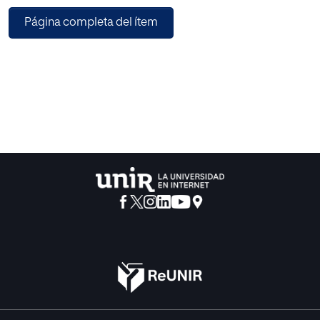
de un instituto público de Blanes (Girona), así como
Página completa del ítem
también entre los profesores de su departamento de
Ciencias Sociales. En el caso de los alumnos, nos hemos
preguntado acerca de sus conocimientos del entorno, sus
hábitos informacionales y el papel que juegan las familias
en el fomento del pensamiento crítico, además de
plantear también una serie de ejercicios orientados a
valorar el desarrollo moral de los alumnos y su capacidad
crítica ante una situación social y política de actualidad. En
el caso de los profesores, nos hemos centrado en sus
estrategias didácticas y metodologías de aula.
Finalmente, incluimos dos propuestas didácticas
diseñadas específicamente para el fomento del
pensamiento crítico de los alumnos de 4º de la ESO,
ligadas a los contenidos conceptuales marcados por el
currículum que proponen las legislaciones tanto estatal
como autonómica.