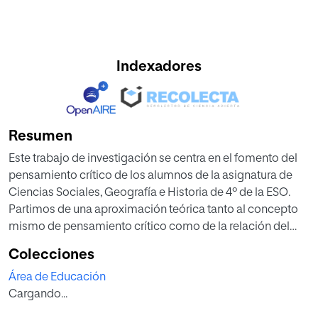
Indexadores
Resumen
Este trabajo de investigación se centra en el fomento del
pensamiento crítico de los alumnos de la asignatura de
Ciencias Sociales, Geografía e Historia de 4º de la ESO.
Partimos de una aproximación teórica tanto al concepto
mismo de pensamiento crítico como de la relación del
mismo con las competencias básicas contempladas en la
Colecciones
legislación estatal y autonómica para después
Área de Educación
aproximarnos al estado de la cuestión.
Cargando...
Esta segunda fase se ha realizado a partir de una serie de
cuestionarios repartidos entre los alumnos de 4º de la ESO