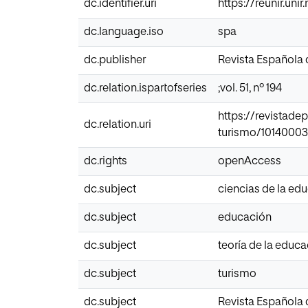
dc.identifier.uri
https://reunir.un
dc.language.iso
spa
dc.publisher
Revista Española
dc.relation.ispartofseries
;vol. 51, nº 194
https://revistad
dc.relation.uri
turismo/1014000
dc.rights
openAccess
dc.subject
ciencias de la ed
dc.subject
educación
dc.subject
teoría de la educ
dc.subject
turismo
dc.subject
Revista Española