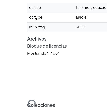
dc.title
Turismo y educaci
dc.type
article
reunir.tag
~REP
Archivos
Bloque de licencias
Mostrando
1 - 1 de 1
Cargando...
Colecciones