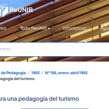
des
Todo ReUNIR
Estadísticas
Ayu
a de Pedagogía
1993
Nº 194, enero-abril 1993
dagogía del turismo
ara una pedagogía del turismo