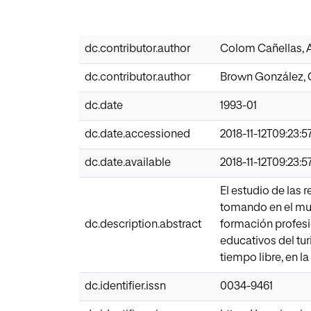
dc.contributor.author
Colom Cañellas, A
dc.contributor.author
Brown González, 
dc.date
1993-01
dc.date.accessioned
2018-11-12T09:23:5
dc.date.available
2018-11-12T09:23:5
El estudio de las 
tomando en el mun
dc.description.abstract
formación profesio
educativos del tu
tiempo libre, en l
dc.identifier.issn
0034-9461