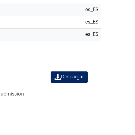
es_ES
es_ES
es_ES
Descargar
 submission