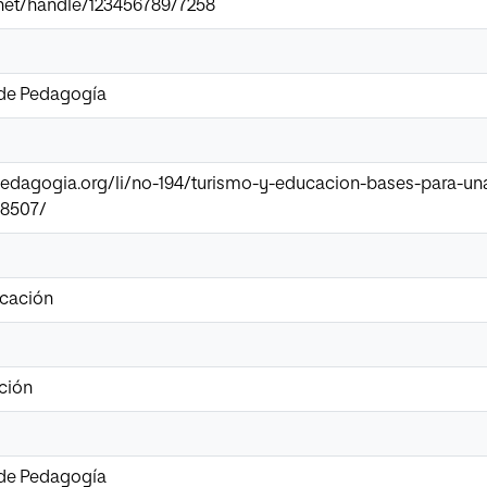
ir.net/handle/123456789/7258
 de Pedagogía
epedagogia.org/li/no-194/turismo-y-educacion-bases-para-u
38507/
ucación
ación
 de Pedagogía